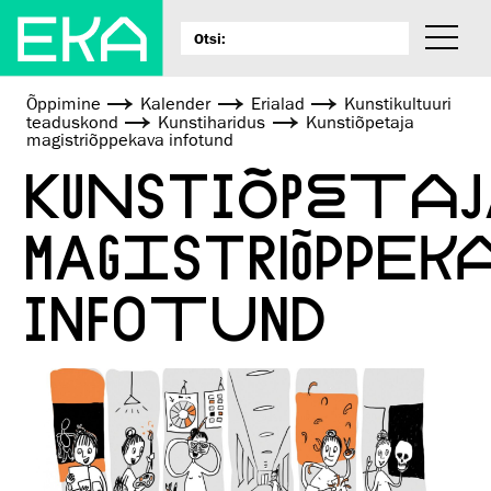
Õppimine
Kalender
Erialad
Kunsti­kultuuri
teaduskond
Kunstiharidus
Kunstiõpetaja
magistriõppekava infotund
KUNSTIÕPETAJ
MAGISTRIÕPPEK
INFOTUND