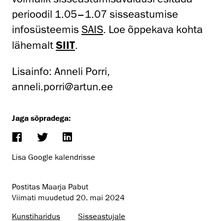
perioodil 1.05–1.07 sisseastumise
infosüsteemis
SAIS
. Loe õppekava kohta
lähemalt
SIIT
.
Lisainfo: Anneli Porri,
anneli.porri@artun.ee
Jaga sõpradega:
Lisa Google kalendrisse
Postitas Maarja Pabut
Viimati muudetud
20. mai 2024
Kunstiharidus
Sisseastujale