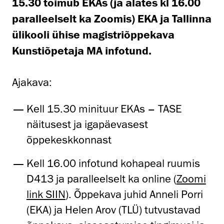
15.30 toimub EKAs (ja alates kl 16.00
paralleelselt ka Zoomis) EKA ja Tallinna
ülikooli ühise magistriõppekava
Kunstiõpetaja MA infotund.
Ajakava:
Kell 15.30 minituur EKAs – TASE
näitusest ja igapäevasest
õppekeskkonnast
Kell 16.00 infotund kohapeal ruumis
D413 ja paralleelselt ka online (
Zoomi
link SIIN
). Õppekava juhid Anneli Porri
(EKA) ja Helen Arov (TLÜ) tutvustavad