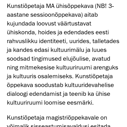
Kunstiõpetaja MA ühisõppekava (NB! 3-
aastane sessioonõppekava) aitab
kujundada loovust väärtustavat
ühiskonda, hoides ja edendades eesti
rahvuslikku identiteeti, uurides, talletades
ja kandes edasi kultuurimälu ja luues
soodsad tingimused elujõulise, avatud
ning mitmekesise kultuuriruumi arenguks
ja kultuuris osalemiseks. Kunstiõpetaja
õppekava soodustab kultuuridevahelise
dialoogi edendamist ja teenib ka ühise
kultuuriruumi loomise eesmärki.
Kunstiõpetaja magistriõppekavale on
võimalik sisseastumisavaldusi esitada