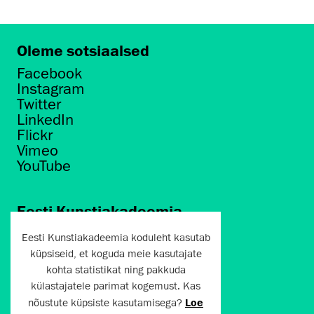
Oleme sotsiaalsed
Facebook
Instagram
Twitter
LinkedIn
Flickr
Vimeo
YouTube
Eesti Kunstiakadeemia
Põhja puiestee 7
Eesti Kunstiakadeemia koduleht kasutab
Tallinn 10412
küpsiseid, et koguda meie kasutajate
kohta statistikat ning pakkuda
artun@artun.ee
külastajatele parimat kogemust. Kas
+372 6267301
nõustute küpsiste kasutamisega?
Loe