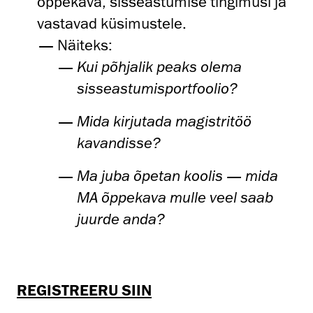
õppekava, sisseastumise tingimusi ja
vastavad küsimustele.
Näiteks:
Kui põhjalik peaks olema
sisseastumisportfoolio?
Mida kirjutada magistritöö
kavandisse?
Ma juba õpetan koolis — mida
MA õppekava mulle veel saab
juurde anda?
REGISTREERU SIIN