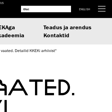
TUS
ENGLISH
EKAga
Teadus ja arendus
kadeemia
Kontaktid
vaated. Detailid KKEKi arhiivist“
AATED.
I