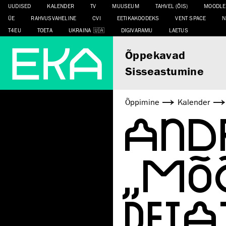
UUDISED
KALENDER
TV
MUUSEUM
TAHVEL (ÕIS)
MOODLE
ÜE
RAHVUSVAHELINE
CVI
EETIKAKOODEKS
VENT SPACE
N
T4EU
TOETA
UKRAINA
DIGIVARAMU
LAETUS
Õppekavad
Sisseastumine
Õppimine
Kalender
ANDR
„MÕ
DETA