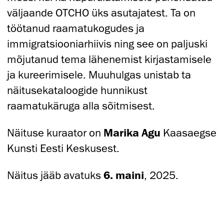
väljaande OTCHO üks asutajatest. Ta on
töötanud raamatukogudes ja
immigratsiooniarhiivis ning see on paljuski
mõjutanud tema lähenemist kirjastamisele
ja kureerimisele. Muuhulgas unistab ta
näitusekataloogide hunnikust
raamatukäruga alla sõitmisest.
Näituse kuraator on
Marika Agu
Kaasaegse
Kunsti Eesti Keskusest.
Näitus jääb avatuks
6. maini
, 2025.