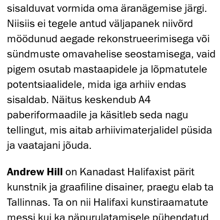
sisalduvat vormida oma äranägemise järgi.
Niisiis ei tegele antud väljapanek niivõrd
möödunud aegade rekonstrueerimisega või
sündmuste omavahelise seostamisega, vaid
pigem osutab mastaapidele ja lõpmatutele
potentsiaalidele, mida iga arhiiv endas
sisaldab. Näitus keskendub A4
paberiformaadile ja käsitleb seda nagu
tellingut, mis aitab arhiivimaterjalidel püsida
ja vaatajani jõuda.
Andrew Hill
on Kanadast Halifaxist pärit
kunstnik ja graafiline disainer, praegu elab ta
Tallinnas. Ta on nii Halifaxi kunstiraamatute
messi kui ka näpurulatamisele pühendatud