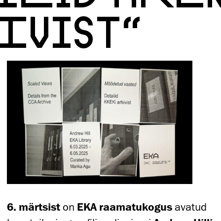
IVIST“
6. märtsist
on
EKA raamatukogus
avatud