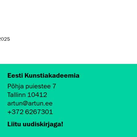
 2025
Eesti Kunstiakadeemia
Põhja puiestee 7
Tallinn 10412
artun@artun.ee
+372 6267301
Liitu uudiskirjaga!