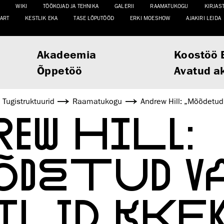
WIKI
TÖÖKOJAD JA TEHNIKA
GALERII
RAAMATUKOGU
KIRJAS
ART
KESTLIK EKA
TASE LÕPUTÖÖD
ERKI MOESHOW
AJAKIRI LEIDA
Akadeemia
Koostöö 
Õppetöö
Avatud a
Tugistruktuurid
Raamatukogu
Andrew Hill: „Mõõdetud 
EW HILL:
ÕDETUD V
ILID KKEK