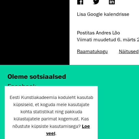
Lisa Google kalendrisse
Postitas Andres Lõo
Viimati muudetud
6. märts
Raamatukogu
Näitused
Oleme sotsiaalsed
Facebook
Instagram
Eesti Kunstiakadeemia koduleht kasutab
Twitter
küpsiseid, et koguda meie kasutajate
LinkedIn
kohta statistikat ning pakkuda
Flickr
külastajatele parimat kogemust. Kas
Vimeo
YouTube
nõustute küpsiste kasutamisega?
Loe
veel
.