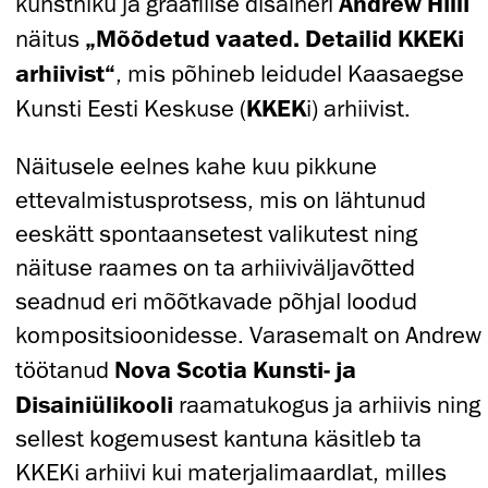
kunstniku ja graafilise disaineri
Andrew Hilli
näitus
„Mõõdetud vaated. Detailid KKEKi
arhiivist“
, mis põhineb leidudel Kaasaegse
Kunsti Eesti Keskuse (
KKEK
i) arhiivist.
Näitusele eelnes kahe kuu pikkune
ettevalmistusprotsess, mis on lähtunud
eeskätt spontaansetest valikutest ning
näituse raames on ta arhiiviväljavõtted
seadnud eri mõõtkavade põhjal loodud
kompositsioonidesse. Varasemalt on Andrew
töötanud
Nova Scotia Kunsti- ja
Disainiülikooli
raamatukogus ja arhiivis ning
sellest kogemusest kantuna käsitleb ta
KKEKi arhiivi kui materjalimaardlat, milles