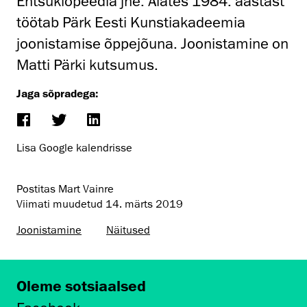
Entsüklopeedia jne. Alates 1984. aastast
töötab Pärk Eesti Kunstiakadeemia
joonistamise õppejõuna. Joonistamine on
Matti Pärki kutsumus.
Jaga sõpradega:
Lisa Google kalendrisse
Postitas Mart Vainre
Viimati muudetud
14. märts 2019
Joonistamine
Näitused
Oleme sotsiaalsed