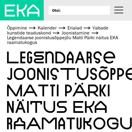
Õppimine
Kalender
Erialad
Vabade
kunstide teaduskond
Joonistamine
Legendaarse joonistusõppejõu Matti Pärki näitus EKA
raamatukogus
LEGENDAARSE
JOONISTUSÕPP
MATTI PÄRKI
NÄITUS EKA
RAAMATUKOGU