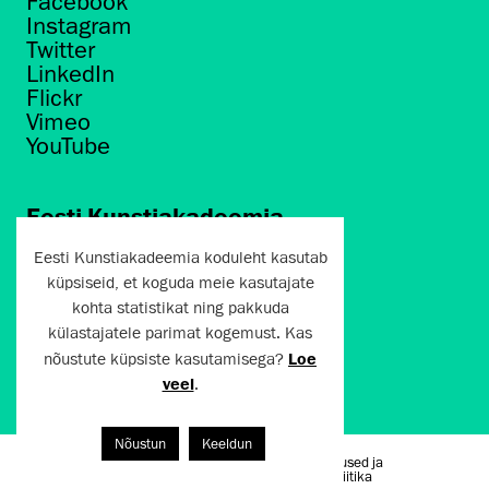
Facebook
Instagram
Twitter
LinkedIn
Flickr
Vimeo
YouTube
Eesti Kunstiakadeemia
Põhja puiestee 7
Eesti Kunstiakadeemia koduleht kasutab
Tallinn 10412
küpsiseid, et koguda meie kasutajate
kohta statistikat ning pakkuda
artun@artun.ee
külastajatele parimat kogemust. Kas
+372 6267301
nõustute küpsiste kasutamisega?
Loe
veel
.
Liitu uudiskirjaga!
Nõustun
Keeldun
Kasutustingimused ja
Artun.ee 2024
privaatsuspoliitika