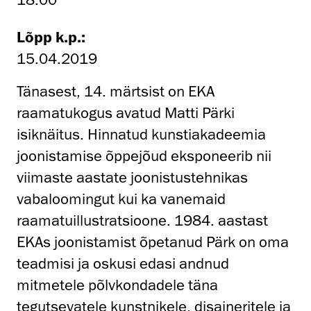
Lõpp k.p.:
15.04.2019
Tänasest, 14. märtsist on EKA
raamatukogus avatud Matti Pärki
isiknäitus. Hinnatud kunstiakadeemia
joonistamise õppejõud eksponeerib nii
viimaste aastate joonistustehnikas
vabaloomingut kui ka vanemaid
raamatuillustratsioone. 1984. aastast
EKAs joonistamist õpetanud Pärk on oma
teadmisi ja oskusi edasi andnud
mitmetele põlvkondadele täna
tegutsevatele kunstnikele, disaineritele ja