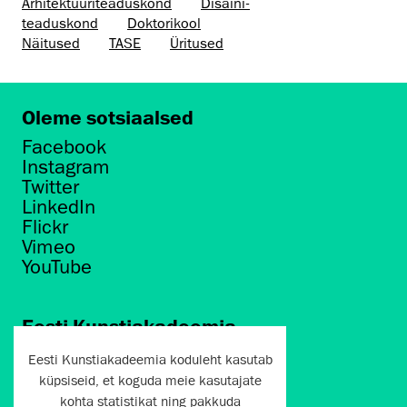
Arhitektuuri­teaduskond
Disaini­­
teaduskond
Doktorikool
Näitused
TASE
Üritused
Oleme sotsiaalsed
Facebook
Instagram
Twitter
LinkedIn
Flickr
Vimeo
YouTube
Eesti Kunstiakadeemia
Põhja puiestee 7
Eesti Kunstiakadeemia koduleht kasutab
Tallinn 10412
küpsiseid, et koguda meie kasutajate
kohta statistikat ning pakkuda