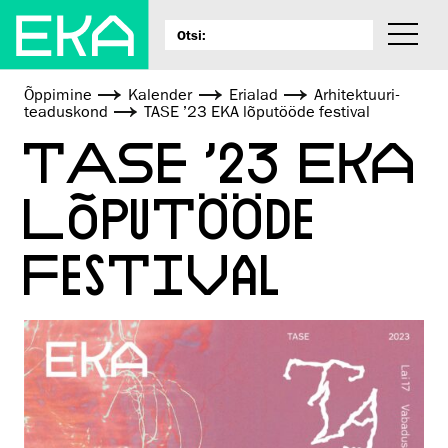
Õppimine
Kalender
Erialad
Arhitektuuri­
teaduskond
TASE ’23 EKA lõputööde festival
TASE ’23 EKA
LÕPUTÖÖDE
FESTIVAL