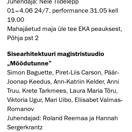
Juhendaja: Nele Tiidelepp
01–4.06 24/7, performance 31.05 kell
19.00
Mahajäetud maja üle tee EKA peauksest,
Põhja pst 2
Sisearhitektuuri magistristuudio
„Mõõdutunne”
Simon Baguette, Piret-Liis Carson, Päär-
Joonap Keedus, Ann-Katriin Kelder, Anni
Truu, Krete Tarkmees, Laura Maria Tõru,
Viktoria Ugur, Mari Uibo, Eliisabet Valmas-
Romanov
Juhendajad: Roland Reemaa ja Hannah
Sergerkrantz