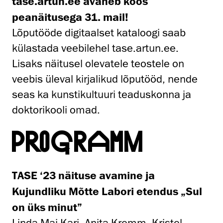
tase.artun.ee avaneb koos
peanäitusega 31. mail!
Lõputööde digitaalset kataloogi saab
külastada veebilehel tase.artun.ee.
Lisaks näitusel olevatele teostele on
veebis üleval kirjalikud lõputööd, nende
seas ka kunstikultuuri teaduskonna ja
doktorikooli omad.
PROGRAMM
TASE ‘23 näituse avamine ja
Kujundliku Mõtte Labori etendus „Sul
on üks minut”
Linda Mai Kari, Anita Kremm, Kristel