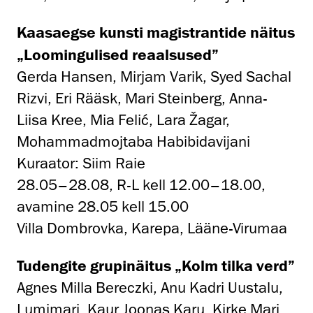
Kaasaegse kunsti magistrantide näitus
„Loomingulised reaalsused”
Gerda Hansen, Mirjam Varik, Syed Sachal
Rizvi, Eri Rääsk, Mari Steinberg, Anna-
Liisa Kree, Mia Felić, Lara Žagar,
Mohammadmojtaba Habibidavijani
Kuraator: Siim Raie
28.05–28.08, R-L kell 12.00–18.00,
avamine 28.05 kell 15.00
Villa Dombrovka, Karepa, Lääne-Virumaa
Tudengite grupinäitus „Kolm tilka verd”
Agnes Milla Bereczki, Anu Kadri Uustalu,
Lumimari, Kaur Joonas Karu, Kirke Mari