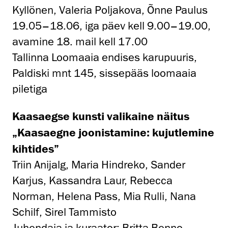
Kyllönen, Valeria Poljakova, Õnne Paulus
19.05–18.06, iga päev kell 9.00–19.00,
avamine 18. mail kell 17.00
Tallinna Loomaaia endises karupuuris,
Paldiski mnt 145, sissepääs loomaaia
piletiga
Kaasaegse kunsti valikaine näitus
„Kaasaegne joonistamine: kujutlemine
kihtides”
Triin Anijalg, Maria Hindreko, Sander
Karjus, Kassandra Laur, Rebecca
Norman, Helena Pass, Mia Rulli, Nana
Schilf, Sirel Tammisto
Juhendaja ja kuraator: Britta Benno