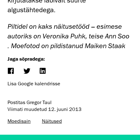
kirjutatakse läbivalt suurte
algustähtedega.
Piltidel on kaks näitusetööd – esimese
autoriks on Veronika Puhk, teise Ann Soo
. Moefotod on pildistanud Maiken Staak
Jaga sõpradega:
Lisa Google kalendrisse
Postitas Gregor Taul
Viimati muudetud
12. juuni 2013
Moedisain
Näitused