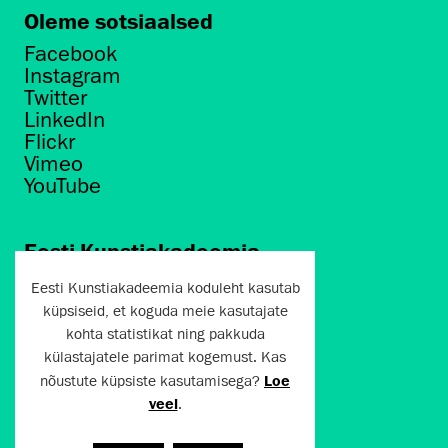
Oleme sotsiaalsed
Facebook
Instagram
Twitter
LinkedIn
Flickr
Vimeo
YouTube
Eesti Kunstiakadeemia
Põhja puiestee 7
Eesti Kunstiakadeemia koduleht kasutab
Tallinn 10412
küpsiseid, et koguda meie kasutajate
kohta statistikat ning pakkuda
artun@artun.ee
külastajatele parimat kogemust. Kas
+372 6267301
nõustute küpsiste kasutamisega?
Loe
veel
.
Liitu uudiskirjaga!