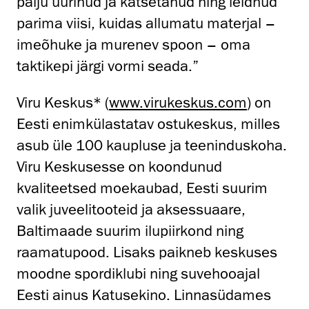
palju uurinud ja katsetanud ning leidnud
parima viisi, kuidas allumatu materjal –
imeõhuke ja murenev spoon – oma
taktikepi järgi vormi seada.”
Viru Keskus* (
www.virukeskus.com
) on
Eesti enimkülastatav ostukeskus, milles
asub üle 100 kaupluse ja teeninduskoha.
Viru Keskusesse on koondunud
kvaliteetsed moekaubad, Eesti suurim
valik juveelitooteid ja aksessuaare,
Baltimaade suurim ilupiirkond ning
raamatupood. Lisaks paikneb keskuses
moodne spordiklubi ning suvehooajal
Eesti ainus Katusekino. Linnasüdames