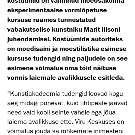
kostüümid on valminud moeosakonna
eksperimentaalse vormiõpetuse
kursuse raames tunnustatud
vabakutselise kunstniku Marit Ilisoni
juhendamisel. Kostüümide autoriteks
on moedisaini ja moestilistika esimese
kursuse tudengid ning paljudele on see
esimene võimalus oma töid näituse
vormis laiemale avalikkusele esitleda.
“Kunstiakadeemia tudengid loovad kogu
aeg midagi põnevat, kuid tihtipeale jäävad
need vaid kooli seinte vahele ega jõua
laiema avalikkuse ette. Viru Keskuses on
võimalus jõuda ka rohkemate inimesteni