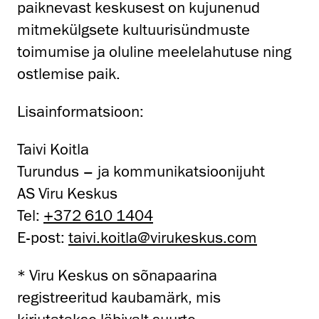
paiknevast keskusest on kujunenud
mitmekülgsete kultuurisündmuste
toimumise ja oluline meelelahutuse ning
ostlemise paik.
Lisainformatsioon:
Taivi Koitla
Turundus – ja kommunikatsioonijuht
AS Viru Keskus
Tel:
+372 610 1404
E-post:
taivi.koitla@virukeskus.com
* Viru Keskus on sõnapaarina
registreeritud kaubamärk, mis