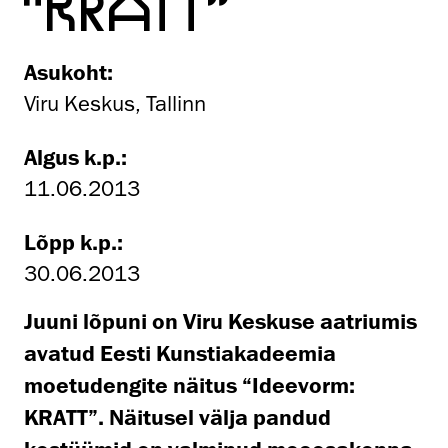
“KRATT”
Asukoht:
Viru Keskus, Tallinn
Algus k.p.:
11.06.2013
Lõpp k.p.:
30.06.2013
Juuni lõpuni on Viru Keskuse aatriumis
avatud Eesti Kunstiakadeemia
moetudengite näitus “Ideevorm:
KRATT”. Näitusel välja pandud