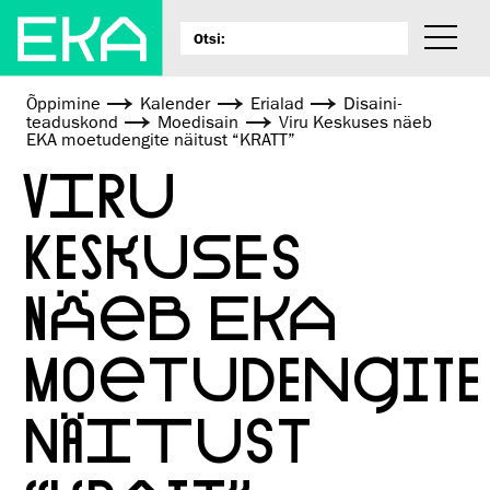
Õppimine
Kalender
Erialad
Disaini­­
teaduskond
Moedisain
Viru Keskuses näeb
EKA moetudengite näitust “KRATT”
VIRU
KESKUSES
NÄEB EKA
MOETUDENGITE
NÄITUST