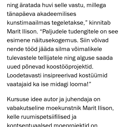
ning äratada huvi selle vastu, millega
tänapäeva akadeemilises
kunstimaailmas tegeletakse,” kinnitab
Marit Ilison. “Paljudele tudengitele on see
esimene näitusekogemus. Siin võivad
nende tööd jääda silma võimalikele
tulevastele tellijatele ning alguse saada
uued põnevad koostööprojektid.
Loodetavasti insipreerivad kostüümid
vaatajaid ka ise midagi looma!”
Kursuse idee autor ja juhendaja on
vabakutseline moekunstnik Marit Ilison,
kelle ruumispetsiifilised ja
kontseptuaalsed moeprojektid on