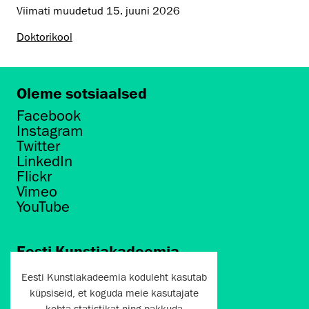
Viimati muudetud
15. juuni 2026
Doktorikool
Oleme sotsiaalsed
Facebook
Instagram
Twitter
LinkedIn
Flickr
Vimeo
YouTube
Eesti Kunstiakadeemia
Põhja puiestee 7
Eesti Kunstiakadeemia koduleht kasutab
Tallinn 10412
küpsiseid, et koguda meie kasutajate