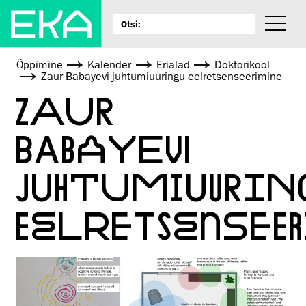
Õppimine
Kalender
Erialad
Doktorikool
Zaur Babayevi juhtumiuuringu eelretsenseerimine
ZAUR
BABAYEVI
JUHTUMIUURIN
EELRETSENSEE