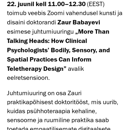
22. juunil kell 11.00–12.30
(EEST)
toimub veebis Zoomi vahendusel kunsti ja
disaini doktorandi
Zaur Babayevi
esimese juhtumiuuringu
„More Than
Talking Heads: How Clinical
Psychologists’ Bodily, Sensory, and
Spatial Practices Can Inform
Teletherapy Design”
avalik
eelretsensioon.
Juhtumiuuring on osa Zauri
praktikapõhisest doktoritööst, mis uurib,
kuidas psühhoteraapia kehaline,
sensoorne ja ruumiline praktika saab
toetada empaatilisemate digitaalsete