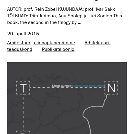
AUTOR: prof. Rein Zobel KUJUNDAJA: prof. Ivar Sakk
TÕLKIJAD: Triin Jürimaa, Anu Soolep ja Jüri Soolep This
book, the second in the trilogy by ...
29. aprill 2015
Arhitektuur ja linnaplaneerimine
Arhitektuuri­
teaduskond
Publikatsioonid