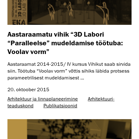
Aastaraamatu vihik “3D Labori
“Paralleelse” mudeldamise töötuba:
Voolav vorm”
Aastaraamat 2014-2015/ IV kursus Vihikut saab sirvida
siin. Töötuba “Voolav vorm” võttis sihiks läbida protsess
parameetrilisest mudeldamisest ...
20. oktoober 2015
Arhitektuur ja linnaplaneerimine
Arhitektuuri­
teaduskond
Publikatsioonid