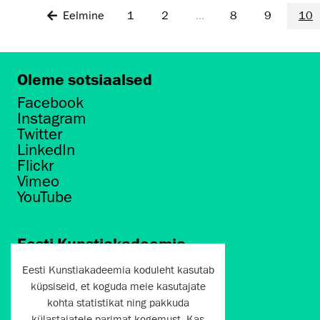
Eelmine
1
2
...
8
9
10
Oleme sotsiaalsed
Facebook
Instagram
Twitter
LinkedIn
Flickr
Vimeo
YouTube
Eesti Kunstiakadeemia
Põhja puiestee 7
Eesti Kunstiakadeemia koduleht kasutab
Tallinn 10412
küpsiseid, et koguda meie kasutajate
kohta statistikat ning pakkuda
artun@artun.ee
külastajatele parimat kogemust. Kas