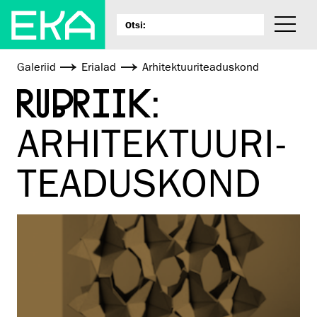
Galeriid
Erialad
Arhitektuuri­teaduskond
RUBRIIK:
ARHITEKTUURI­
TEADUSKOND