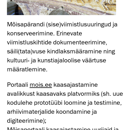
Mõisapärandi (sise)viimistlusuuringud ja
konserveerimine. Erinevate
viimistluskihtide dokumenteerimine,
säili(tata)vuse kindlaksmääramine ning
kultuuri- ja kunstiajaloolise väärtuse
määratlemine.
Portaali
mois.ee
kaasajastamine
avalikkust kaasavaks platvormiks (sh. uue
kodulehe prototüübi loomine ja testimine,
arhiivimaterjalide koondamine ja
digiteerimine);
Mõisaportaali kaasajastamine uurijaid ja