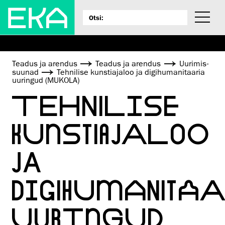
Teadus ja arendus
Teadus ja arendus
Uurimis­
suunad
Tehnilise kunstiajaloo ja digihumanitaaria
uuringud (MUKOLA)
TEHNILISE
KUNSTIAJALOO
JA
DIGIHUMANITA
UURINGUD