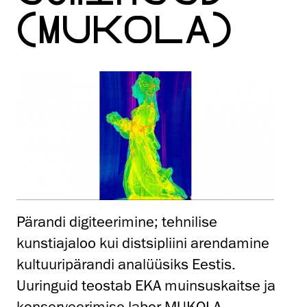
(MUKOLA)
Pärandi digiteerimine; tehnilise
kunstiajaloo kui distsipliini arendamine
kultuuripärandi analüüsiks Eestis.
Uuringuid teostab EKA muinsuskaitse ja
konserveerimise labor
MUKOLA
.