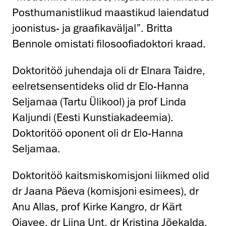
Posthumanistlikud maastikud laiendatud
joonistus- ja graafikaväljal”. Britta
Bennole omistati filosoofiadoktori kraad.
Doktoritöö juhendaja oli dr Elnara Taidre,
eelretsensentideks olid dr Elo-Hanna
Seljamaa (Tartu Ülikool) ja prof Linda
Kaljundi (Eesti Kunstiakadeemia).
Doktoritöö oponent oli dr Elo-Hanna
Seljamaa.
Doktoritöö kaitsmiskomisjoni liikmed olid
dr Jaana Päeva (komisjoni esimees), dr
Anu Allas, prof Kirke Kangro, dr Kärt
Ojavee, dr Liina Unt, dr Kristina Jõekalda,