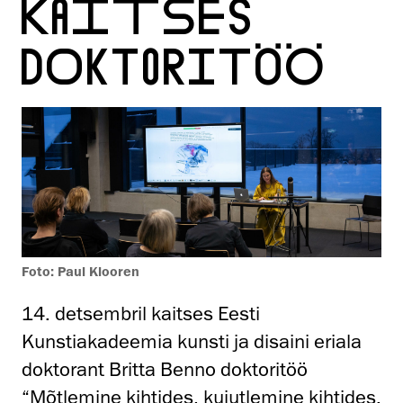
KAITSES
DOKTORITÖÖ
Foto: Paul Klooren
14. detsembril kaitses Eesti
Kunstiakadeemia kunsti ja disaini eriala
doktorant Britta Benno doktoritöö
“Mõtlemine kihtides, kujutlemine kihtides.