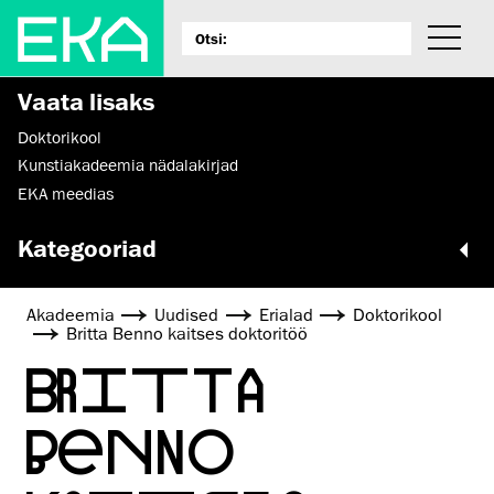
Vaata lisaks
Doktorikool
Kunstiakadeemia nädalakirjad
EKA meedias
Kategooriad
Akadeemia
Uudised
Erialad
Doktorikool
Britta Benno kaitses doktoritöö
BRITTA
BENNO