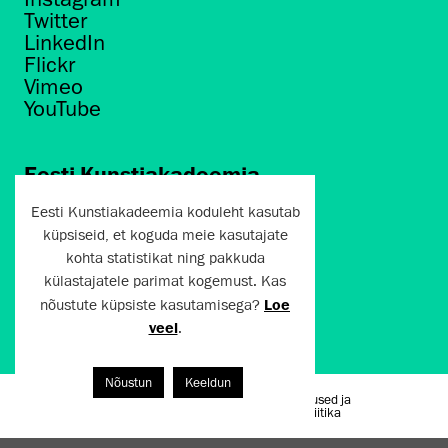
Twitter
LinkedIn
Flickr
Vimeo
YouTube
Eesti Kunstiakadeemia
Põhja puiestee 7
Eesti Kunstiakadeemia koduleht kasutab
Tallinn 10412
küpsiseid, et koguda meie kasutajate
kohta statistikat ning pakkuda
artun@artun.ee
külastajatele parimat kogemust. Kas
+372 6267301
nõustute küpsiste kasutamisega?
Loe
veel
.
Liitu uudiskirjaga!
Nõustun
Keeldun
Kasutustingimused ja
Artun.ee 2024
privaatsuspoliitika