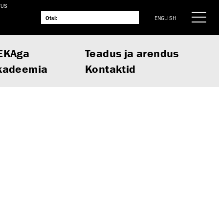
TUS
ENGLISH
EKAga
Teadus ja arendus
kadeemia
Kontaktid