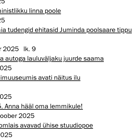
25
inistlikku linna poole
25
a tudengid ehitasid Juminda poolsaare tippu
 2025 lk. 9
ea autoga lauluväljaku juurde saama
2025
nimuuseumis avati näitus ilu
2025
5. Anna hääl oma lemmikule!
toober 2025
oomlais avavad ühise stuudiopoe
2025