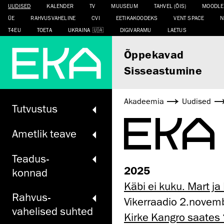
UUDISED
KALENDER
TV
MUUSEUM
TAHVEL (ÕIS)
MOODLE
ÜE
RAHVUSVAHELINE
CVI
EETIKAKOODEKS
VENT SPACE
N
T4EU
TOETA
UKRAINA
DIGIVARAMU
LAETUS
Õppekavad
Sisseastumine
Akadeemia
Uudised
Tutvustus
EKA
Ametlik teave
Teadus­
2025
konnad
Käbi ei kuku. Mart j
Rahvus­
Vikerraadio 2.novem
vahelised suhted
Kirke Kangro saates