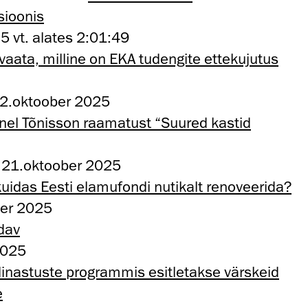
sioonis
 vt. alates 2:01:49
aata, milline on EKA tudengite ettekujutus
22.oktoober 2025
Tanel Tõnisson raamatust “Suured kastid
o 21.oktoober 2025
: kuidas Eesti elamufondi nutikalt renoveerida?
ber 2025
dav
2025
estlinastuste programmis esitletakse värskeid
e