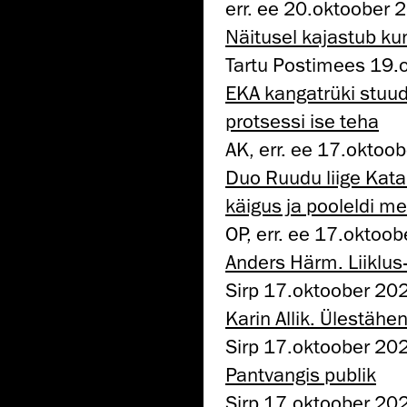
err. ee 20.oktoober 
Näitusel kajastub ku
Tartu Postimees 19.
EKA kangatrüki stuu
protsessi ise teha
AK, err. ee 17.oktoo
Duo Ruudu liige Katar
käigus ja pooleldi me
OP, err. ee 17.oktoo
Anders Härm. Liiklus-
Sirp 17.oktoober 20
Karin Allik. Ülestähen
Sirp 17.oktoober 20
Pantvangis publik
Sirp 17.oktoober 20