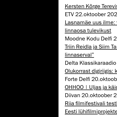
Kersten Kõrge Terevi
ETV 22.oktoober 2025
Lasnamäe uus ilme: v
linnaosa tulevikust
Moodne Kodu Delfi 
Triin Reidla ja Siim 
linnaserval”
Delta Klassikaraadi
Olukorrast digiriigis
Forte Delfi 20.oktoo
OHHOO | Uljas ja käi
Diivan 20.oktoober 
Riia filmifestivali t
Eesti lühifilmiprojekt