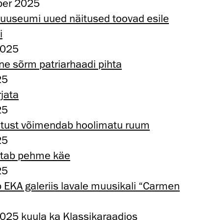
ber 2025
imuuseumi uued näitused toovad esile
i
2025
e sõrm patriarhaadi pihta
25
rjata
25
äetust võimendab hoolimatu ruum
25
atab pehme käe
25
EKA galeriis lavale muusikali “Carmen
2025 kuula ka
Klassikaraadios