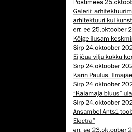
Postimees 25.oktoo
Galerii: arhitektuur
arhitektuuri kui kunst
err. ee 25.oktoober 
Kõige ilusam keskmin
Sirp 24.oktoober 20
Ei jõua vilju kokku ko
Sirp 24.oktoober 20
Karin Paulus. Ilmaj
Sirp 24.oktoober 20
“Kalamaja bluus” ul
Sirp 24.oktoober 20
Ansambel Ants1 toob 
Electra”
err. ee 23.oktoober 