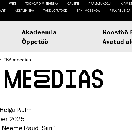
WIKI
TÖÖKOJAD JA TEHNIKA
GALERII
RAAMATUKOGU
KIRJAS
ART
KESTLIK EKA
TASE LÕPUTÖÖD
ERKI MOESHOW
AJAKIRI LEIDA
Akadeemia
Koostöö 
Õppetöö
Avatud a
EKA meedias
 MEEDIAS
a Helga Kalm
ber 2025
 “Neeme Raud. Siin”