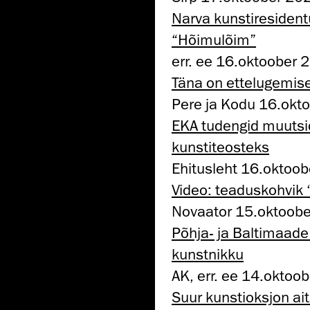
Narva kunstiresident
“Hõimulõim”
err. ee 16.oktoober 
Täna on ettelugemis
Pere ja Kodu 16.okt
EKA tudengid muutsi
kunstiteosteks
Ehitusleht 16.oktoo
Video: teaduskohvik 
Novaator 15.oktoob
Põhja- ja Baltimaade
kunstnikku
AK, err. ee 14.oktoo
Suur kunstioksjon ai