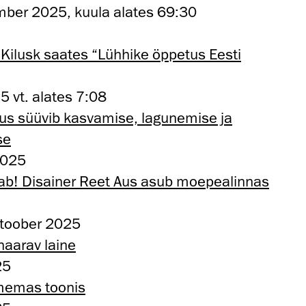
ber 2025, kuula alates 69:30
i Kilusk saates “Lühhike öppetus Eesti
 vt. alates 7:08
itus süüvib kasvamise, lagunemise ja
se
2025
tab! Disainer Reet Aus asub moepealinnas
ktoober 2025
haarav laine
25
memas toonis