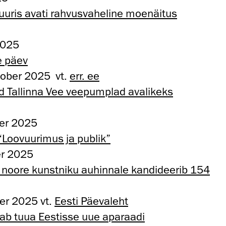
uuris avati rahvusvaheline moenäitus
2025
e päev
oober 2025 vt.
err. ee
d Tallinna Vee veepumplad avalikeks
ber 2025
“Loovuurimus ja publik”
er 2025
 noore kunstniku auhinnale kandideerib 154
ber 2025 vt.
Eesti Päevaleht
tab tuua Eestisse uue aparaadi