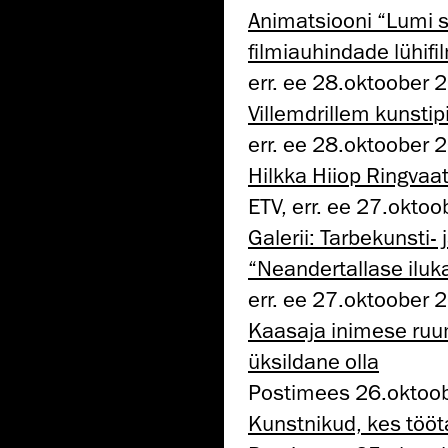
Animatsiooni “Lumi s
filmiauhindade lühifi
err. ee 28.oktoober 
Villemdrillem kunstip
err. ee 28.oktoober 
Hilkka Hiiop Ringvaat
ETV, err. ee 27.okto
Galerii: Tarbekunsti-
“Neandertallase iluk
err. ee 27.oktoober 
Kaasaja inimese ruum
üksildane olla
Postimees 26.oktoo
Kunstnikud, kes tööt