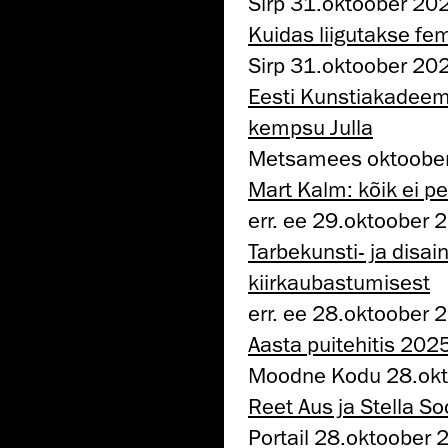
Sirp 31.oktoober 20
Kuidas liigutakse fem
Sirp 31.oktoober 20
Eesti Kunstiakadeemi
kempsu Julla
Metsamees oktoober
Mart Kalm: kõik ei p
err. ee 29.oktoober 
Tarbekunsti- ja disai
kiirkaubastumisest
err. ee 28.oktoober 
Aasta puitehitis 202
Moodne Kodu 28.ok
Reet Aus ja Stella S
Portail 28.oktoober 