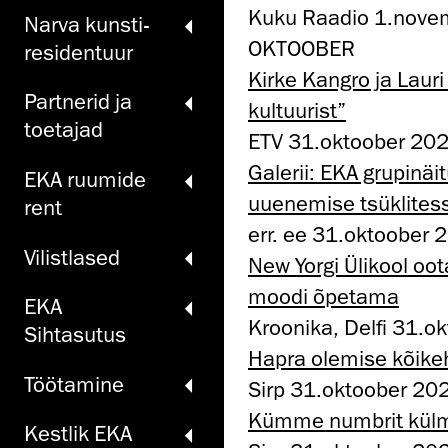
Kuku Raadio 1.novem
Narva kunsti­
OKTOOBER
residentuur
Kirke Kangro ja Laur
Partnerid ja
kultuurist”
toetajad
ETV 31.oktoober 2025
Galerii: EKA grupinä
EKA ruumide
uuenemise tsüklites
rent
err. ee 31.oktoober 
Vilistlased
New Yorgi Ülikool oo
moodi õpetama
EKA
Kroonika, Delfi 31.o
Sihtasutus
Hapra olemise kõike
Töö­tamine
Sirp 31.oktoober 20
Kümme numbrit kül
Kestlik EKA