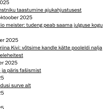
2025
nstniku taastumine ajukahjustusest
oktoober 2025
dio meister: tudeng peab saama julguse kogu
ber 2025
iina Kivi: võtsime kandle kätte pooleldi nalja
eleheitest
ber 2025
 ja päris fašismist
25
dusi surve alt
25
25