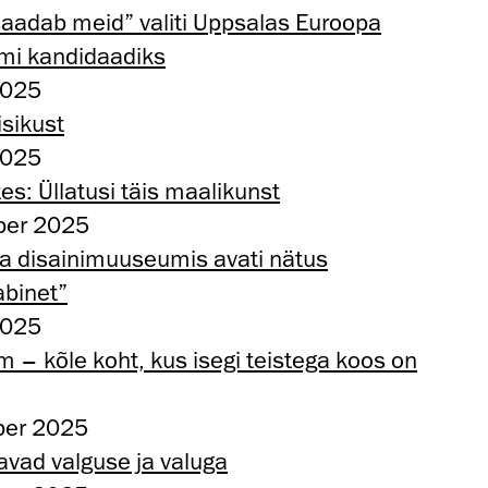
aadab meid” valiti Uppsalas Euroopa
lmi kandidaadiks
2025
isikust
2025
es: Üllatusi täis maalikunst
ober 2025
 ja disainimuuseumis avati nätus
abinet”
2025
 – kõle koht, kus isegi teistega koos on
ber 2025
avad valguse ja valuga