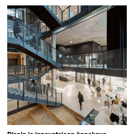
Disain ja innovatsioon õppekava