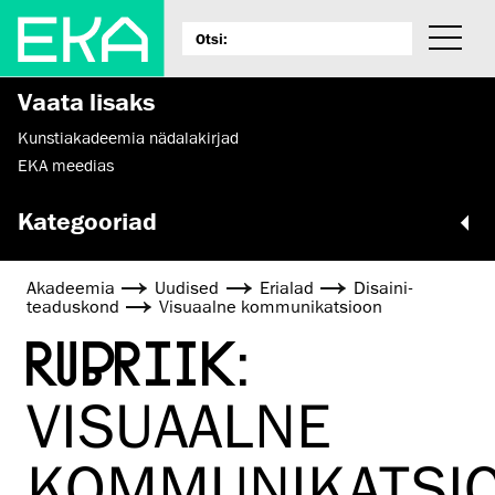
Vaata lisaks
Kunstiakadeemia nädalakirjad
EKA meedias
Kategooriad
Akadeemia
Uudised
Erialad
Disaini­­
teaduskond
Visuaalne kommunikatsioon
RUBRIIK:
VISUAALNE
KOMMUNIKATSI