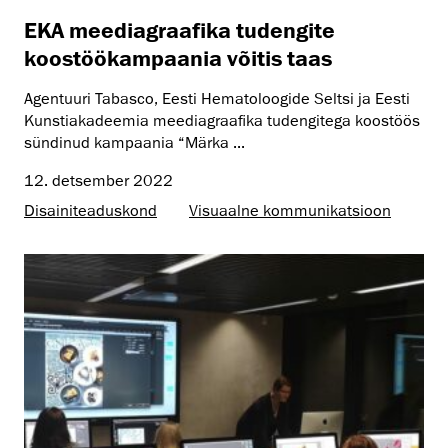
EKA meediagraafika tudengite
koostöökampaania võitis taas
Agentuuri Tabasco, Eesti Hematoloogide Seltsi ja Eesti
Kunstiakadeemia meediagraafika tudengitega koostöös
sündinud kampaania “Märka ...
12. detsember 2022
Disaini­­teaduskond
Visuaalne kommunikatsioon