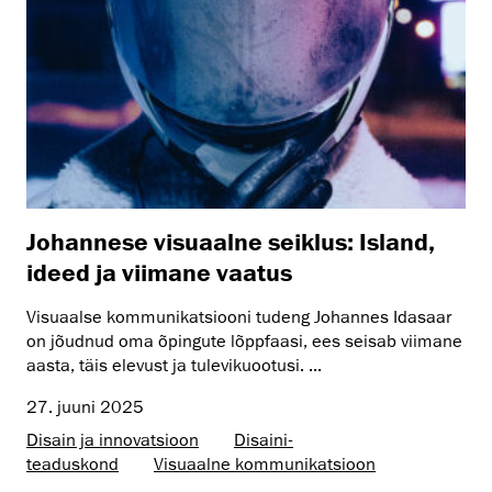
Johannese visuaalne seiklus: Island,
ideed ja viimane vaatus
Visuaalse kommunikatsiooni tudeng Johannes Idasaar
on jõudnud oma õpingute lõppfaasi, ees seisab viimane
aasta, täis elevust ja tulevikuootusi. ...
27. juuni 2025
Disain ja innovatsioon
Disaini­­
teaduskond
Visuaalne kommunikatsioon