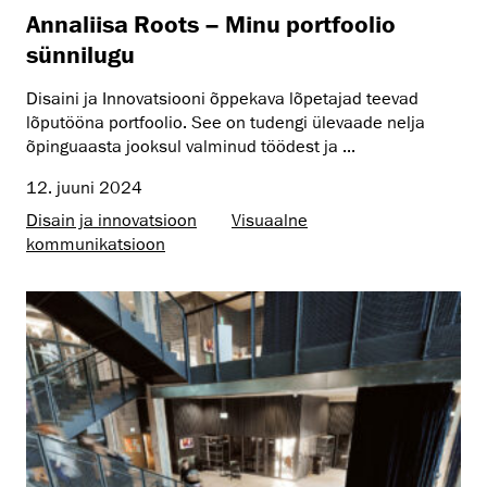
Annaliisa Roots – Minu portfoolio
sünnilugu
Disaini ja Innovatsiooni õppekava lõpetajad teevad
lõputööna portfoolio. See on tudengi ülevaade nelja
õpinguaasta jooksul valminud töödest ja ...
12. juuni 2024
Disain ja innovatsioon
Visuaalne
kommunikatsioon