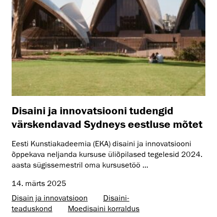
Disaini ja innovatsiooni tudengid
värskendavad Sydneys eestluse mõtet
Eesti Kunstiakadeemia (EKA) disaini ja innovatsiooni
õppekava neljanda kursuse üliõpilased tegelesid 2024.
aasta sügissemestril oma kursusetöö ...
14. märts 2025
Disain ja innovatsioon
Disaini­­
teaduskond
Moedisaini korraldus