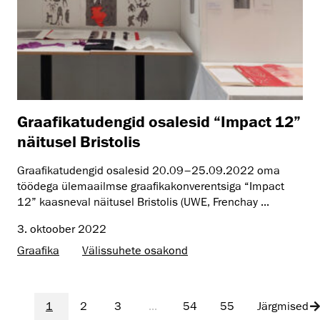
Graafikatudengid osalesid “Impact 12”
näitusel Bristolis
Graafikatudengid osalesid 20.09–25.09.2022 oma
töödega ülemaailmse graafikakonverentsiga “Impact
12” kaasneval näitusel Bristolis (UWE, Frenchay ...
3. oktoober 2022
Graafika
Välissuhete osakond
1
2
3
...
54
55
Järgmised