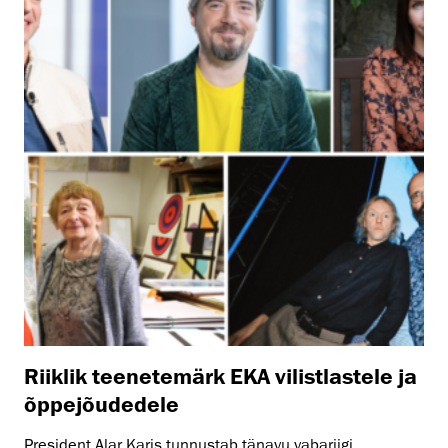
Riiklik teenetemärk EKA vilistlastele ja
õppejõudedele
President Alar Karis tunnustab tänavu vabariigi