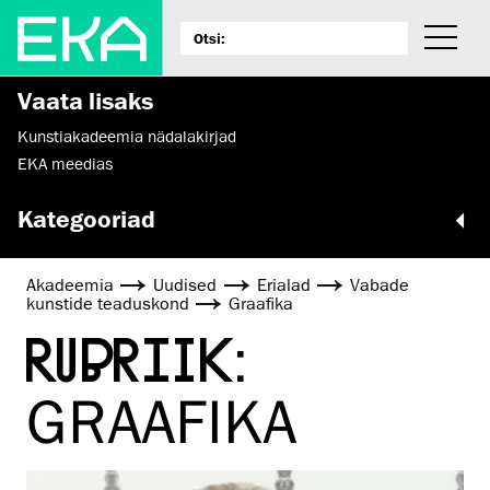
Vaata lisaks
Kunstiakadeemia nädalakirjad
EKA meedias
Kategooriad
Akadeemia
Uudised
Erialad
Vabade
kunstide teaduskond
Graafika
RUBRIIK:
GRAAFIKA