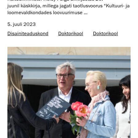
juunil käskkirja, millega jagati taotlusvoorus “Kultuuri- ja
loomevaldkondades loovuurimuse ...
5. juuli 2023
Disaini­­teaduskond
Doktorikool
Doktorikool