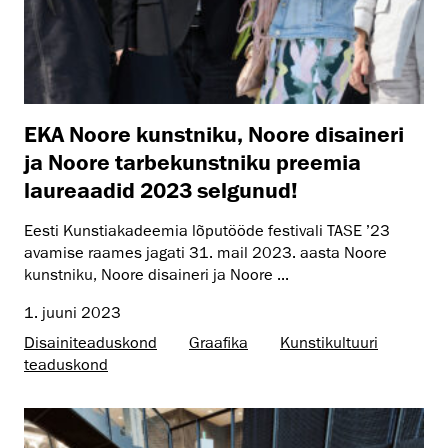
EKA Noore kunstniku, Noore disaineri
ja Noore tarbekunstniku preemia
laureaadid 2023 selgunud!
Eesti Kunstiakadeemia lõputööde festivali TASE ’23
avamise raames jagati 31. mail 2023. aasta Noore
kunstniku, Noore disaineri ja Noore ...
1. juuni 2023
Disaini­­teaduskond
Graafika
Kunsti­kultuuri
teaduskond