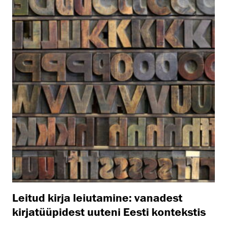
Leitud kirja leiutamine: vanadest
kirjatüüpidest uuteni Eesti kontekstis