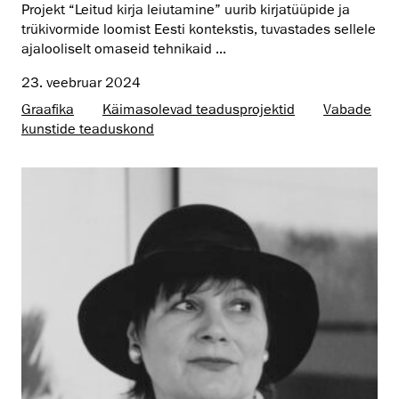
Projekt “Leitud kirja leiutamine” uurib kirjatüüpide ja
trükivormide loomist Eesti kontekstis, tuvastades sellele
ajalooliselt omaseid tehnikaid ...
23. veebruar 2024
Graafika
Käimasolevad teadusprojektid
Vabade
kunstide teaduskond