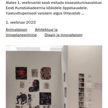
Alates 1. veebruarist saab esitada sisseastumisavaldusi
Eesti Kunstiakadeemia kõikidele õppekavadele.
Vastuvõtuperioodi varasem algus lihtsustab ...
1. veebruar 2023
Animatsioon
Arhitektuur ja
linnaplaneerimine
Disain ja innovatsioon