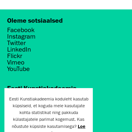
Oleme sotsiaalsed
Facebook
Instagram
Twitter
LinkedIn
Flickr
Vimeo
YouTube
Eesti Kunstiakadeemia
Põhja puiestee 7
Eesti Kunstiakadeemia koduleht kasutab
Tallinn 10412
küpsiseid, et koguda meie kasutajate
kohta statistikat ning pakkuda
artun@artun.ee
külastajatele parimat kogemust. Kas
+372 6267301
nõustute küpsiste kasutamisega?
Loe