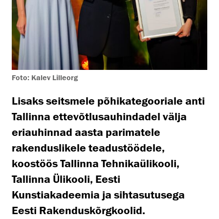
Foto: Kalev Lilleorg
Lisaks seitsmele põhikategooriale anti
Tallinna ettevõtlusauhindadel välja
eriauhinnad aasta parimatele
rakenduslikele teadustöödele,
koostöös Tallinna Tehnikaülikooli,
Tallinna Ülikooli, Eesti
Kunstiakadeemia ja sihtasutusega
Eesti Rakenduskõrgkoolid.