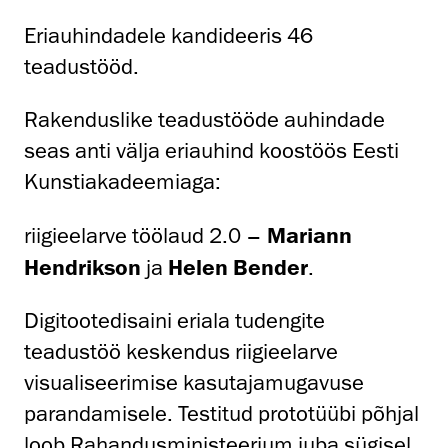
Eriauhindadele kandideeris 46
teadustööd.
Rakenduslike teadustööde auhindade
seas anti välja eriauhind koostöös Eesti
Kunstiakadeemiaga:
riigieelarve töölaud 2.0 –
Mariann
Hendrikson
ja
Helen Bender
.
Digitootedisaini eriala tudengite
teadustöö keskendus riigieelarve
visualiseerimise kasutajamugavuse
parandamisele. Testitud prototüübi põhjal
loob Rahandusministeerium juba sügisel