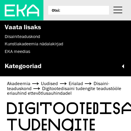
Vaata lisaks
Disaini­­teaduskond
Kunstiakadeemia nädalakirjad
EKA meedias
Kategooriad
Akadeemia
Uudised
Erialad
Disaini­­
teaduskond
Digitootedisaini tudengite teadustööle
eriauhind ettevõtlusauhindadel
DIGITOOTEDISA
TUDENGITE