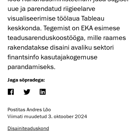
uue ja parendatud riigieelarve
visualiseerimise töölaua Tableau
keskkonda. Tegemist on EKA esimese
teadusarenduskoostööga, mille raames
rakendatakse disaini avaliku sektori
finantsinfo kasutajakogemuse
parandamiseks.
Jaga sõpradega:
Postitas Andres Lõo
Viimati muudetud
3. oktoober 2024
Disaini­­teaduskond