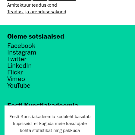
Arhitektuuri­teaduskond
Teadus- ja arendusosakond
Oleme sotsiaalsed
Facebook
Instagram
Twitter
LinkedIn
Flickr
Vimeo
YouTube
Eesti Kunstiakadeemia
Põhja puiestee 7
Eesti Kunstiakadeemia koduleht kasutab
Tallinn 10412
küpsiseid, et koguda meie kasutajate
kohta statistikat ning pakkuda
artun@artun.ee