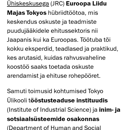
Ühiskeskusega
(JRC)
Euroopa Liidu
Majas Tokyos
hübriidtöötoa, mis
keskendus oskuste ja teadmiste
puudujääkidele ehitussektoris nii
Jaapanis kui ka Euroopas. Töötuba tõi
kokku eksperdid, teadlased ja praktikud,
kes arutasid, kuidas rahvusvaheline
koostöö saaks toetada oskuste
arendamist ja ehituse rohepööret.
Samuti toimusid kohtumised Tokyo
Ülikooli t
ööstusteaduse instituudis
(Institute of Industrial Science) ja
inim- ja
sotsiaalsüsteemide osakonnas
(Department of Human and Social