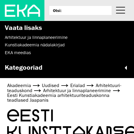
Vaata lisaks
Arhitektuur ja linnaplaneerimine
Kunstiakadeemia nädalakirjad
EKA meedias
Kategooriad
Akadeemia
Uudised
Erialad
Arhitektuuri­
teaduskond
Arhitektuur ja linnaplaneerimine
Eesti Kunstiakadeemia arhitektuuriteaduskonna
teadlased Jaapanis
EESTI
KUNSTIAKADE