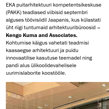
EKA puitarhitektuuri kompetentsikeskuse
(PAKK) teadlased viibisid septembri
alguses töövisiidil Jaapanis, kus külastati
üht riigi tuntumaid arhitektuuribüroosid –
Kengo Kuma and Associates.
Kohtumise käigus vahetati teadmisi
kaasaegse arhitektuuri ja puidu
innovaatilise kasutuse teemadel ning
pandi alus ülikoolidevahelisele
uurimislaborite koostööle.