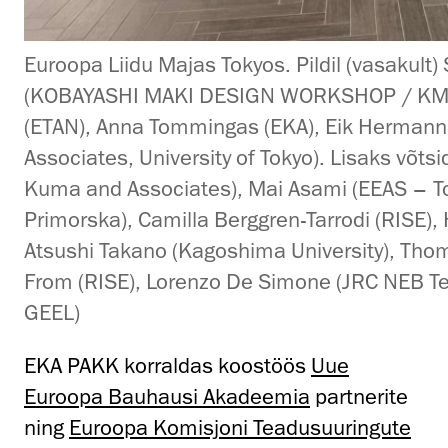
Euroopa Liidu Majas Tokyos. Pildil (vasakult
(KOBAYASHI MAKI DESIGN WORKSHOP / KMDW)
(ETAN), Anna Tommingas (EKA), Eik Hermann
Associates, University of Tokyo). Lisaks võts
Kuma and Associates), Mai Asami (EEAS – Tok
Primorska), Camilla Berggren-Tarrodi (RISE), 
Atsushi Takano (Kagoshima University), Thoma
From (RISE), Lorenzo De Simone (JRC NEB Te
GEEL)
EKA PAKK korraldas koostöös
Uue
Euroopa Bauhausi Akadeemia
partnerite
ning
Euroopa Komisjoni Teadusuuringute