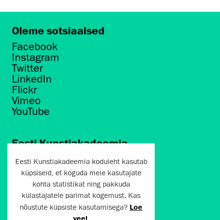
Oleme sotsiaalsed
Facebook
Instagram
Twitter
LinkedIn
Flickr
Vimeo
YouTube
Eesti Kunstiakadeemia
Põhja puiestee 7
Eesti Kunstiakadeemia koduleht kasutab
Tallinn 10412
küpsiseid, et koguda meie kasutajate
kohta statistikat ning pakkuda
artun@artun.ee
külastajatele parimat kogemust. Kas
+372 6267301
nõustute küpsiste kasutamisega?
Loe
veel
.