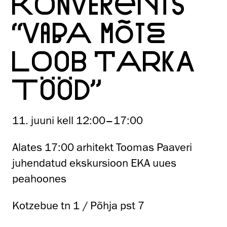
KONVERENTS
“VABA MÕTE
LOOB TARKA
TÖÖD”
11. juuni kell 12:00–17:00
Alates 17:00 arhitekt Toomas Paaveri
juhendatud ekskursioon EKA uues
peahoones
Kotzebue tn 1 / Põhja pst 7