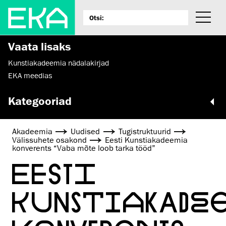
Vaata lisaks
Kunstiakadeemia nädalakirjad
EKA meedias
Kategooriad
Akadeemia
Uudised
Tugistruktuurid
Välissuhete osakond
Eesti Kunstiakadeemia
konverents “Vaba mõte loob tarka tööd”
EESTI
KUNSTIAKADE