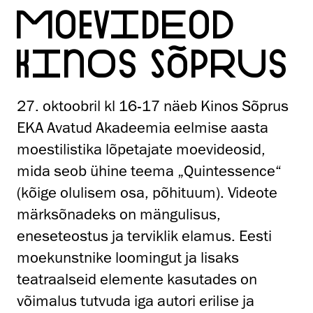
MOEVIDEOD
KINOS SÕPRUS
27. oktoobril kl 16-17 näeb Kinos Sõprus
EKA Avatud Akadeemia eelmise aasta
moestilistika lõpetajate moevideosid,
mida seob ühine teema „Quintessence“
(kõige olulisem osa, põhituum). Videote
märksõnadeks on mängulisus,
eneseteostus ja terviklik elamus. Eesti
moekunstnike loomingut ja lisaks
teatraalseid elemente kasutades on
võimalus tutvuda iga autori erilise ja