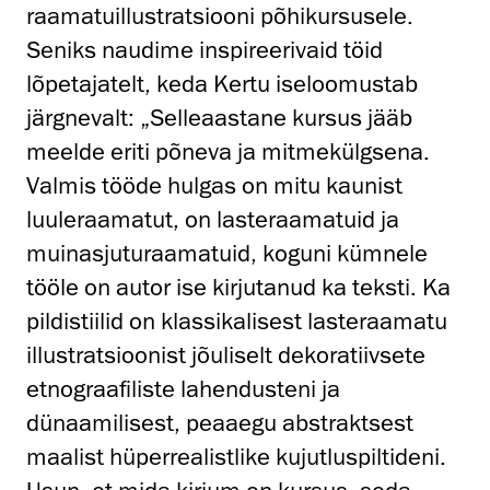
raamatuillustratsiooni põhikursusele.
Seniks naudime inspireerivaid töid
lõpetajatelt, keda Kertu iseloomustab
järgnevalt: „Selleaastane kursus jääb
meelde eriti põneva ja mitmekülgsena.
Valmis tööde hulgas on mitu kaunist
luuleraamatut, on lasteraamatuid ja
muinasjuturaamatuid, koguni kümnele
tööle on autor ise kirjutanud ka teksti. Ka
pildistiilid on klassikalisest lasteraamatu
illustratsioonist jõuliselt dekoratiivsete
etnograafiliste lahendusteni ja
dünaamilisest, peaaegu abstraktsest
maalist hüperrealistlike kujutluspiltideni.