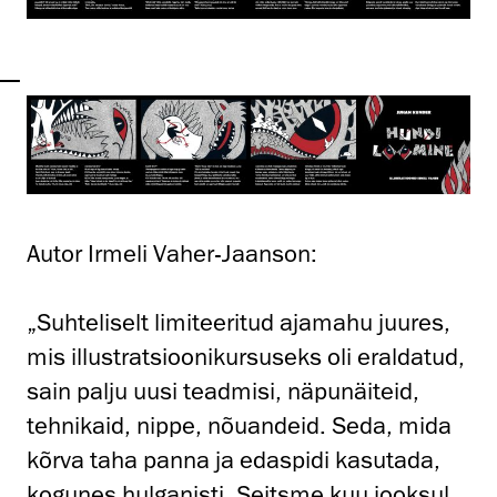
Autor Irmeli Vaher-Jaanson:
„Suhteliselt limiteeritud ajamahu juures,
mis illustratsioonikursuseks oli eraldatud,
sain palju uusi teadmisi, näpunäiteid,
tehnikaid, nippe, nõuandeid. Seda, mida
kõrva taha panna ja edaspidi kasutada,
kogunes hulganisti. Seitsme kuu jooksul