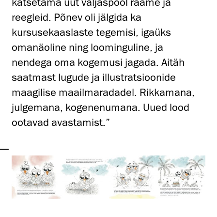
katsetama uut väljaspool raame ja
reegleid. Põnev oli jälgida ka
kursusekaaslaste tegemisi, igaüks
omanäoline ning loominguline, ja
nendega oma kogemusi jagada. Aitäh
saatmast lugude ja illustratsioonide
maagilise maailmaradadel. Rikkamana,
julgemana, kogenenumana. Uued lood
ootavad avastamist.”