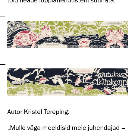
töid heade lõpplahendusteni suunata.”
Autor Kristel Tereping:
„Mulle väga meeldisid meie juhendajad –