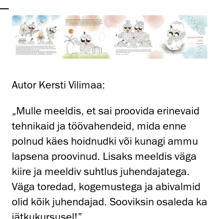
Autor Kersti Vilimaa:
„Mulle meeldis, et sai proovida erinevaid
tehnikaid ja töövahendeid, mida enne
polnud käes hoidnudki või kunagi ammu
lapsena proovinud. Lisaks meeldis väga
kiire ja meeldiv suhtlus juhendajatega.
Väga toredad, kogemustega ja abivalmid
olid kõik juhendajad. Sooviksin osaleda ka
jätkukursusel!”