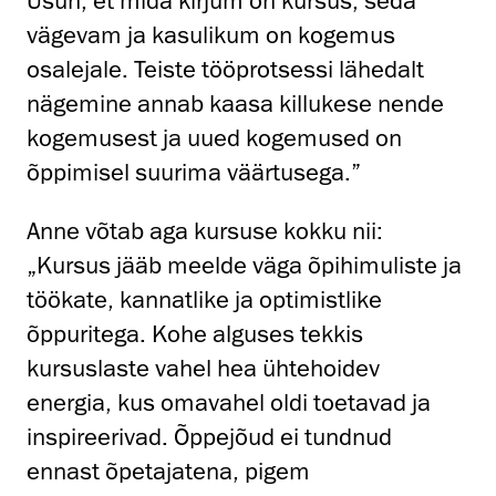
Usun, et mida kirjum on kursus, seda
vägevam ja kasulikum on kogemus
osalejale. Teiste tööprotsessi lähedalt
nägemine annab kaasa killukese nende
kogemusest ja uued kogemused on
õppimisel suurima väärtusega.”
Anne võtab aga kursuse kokku nii:
„Kursus jääb meelde väga õpihimuliste ja
töökate, kannatlike ja optimistlike
õppuritega. Kohe alguses tekkis
kursuslaste vahel hea ühtehoidev
energia, kus omavahel oldi toetavad ja
inspireerivad. Õppejõud ei tundnud
ennast õpetajatena, pigem