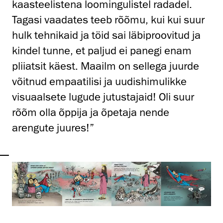
kaasteelistena loomingulistel radadel.
Tagasi vaadates teeb rõõmu, kui kui suur
hulk tehnikaid ja töid sai läbiproovitud ja
kindel tunne, et paljud ei panegi enam
pliiatsit käest. Maailm on sellega juurde
võitnud empaatilisi ja uudishimulikke
visuaalsete lugude jutustajaid! Oli suur
rõõm olla õppija ja õpetaja nende
arengute juures!”