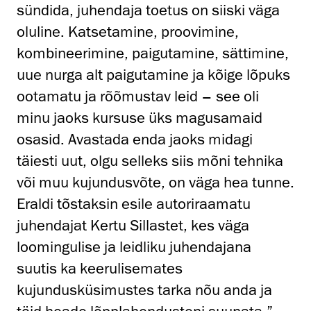
sündida, juhendaja toetus on siiski väga
oluline. Katsetamine, proovimine,
kombineerimine, paigutamine, sättimine,
uue nurga alt paigutamine ja kõige lõpuks
ootamatu ja rõõmustav leid – see oli
minu jaoks kursuse üks magusamaid
osasid. Avastada enda jaoks midagi
täiesti uut, olgu selleks siis mõni tehnika
või muu kujundusvõte, on väga hea tunne.
Eraldi tõstaksin esile autoriraamatu
juhendajat Kertu Sillastet, kes väga
loomingulise ja leidliku juhendajana
suutis ka keerulisemates
kujundusküsimustes tarka nõu anda ja