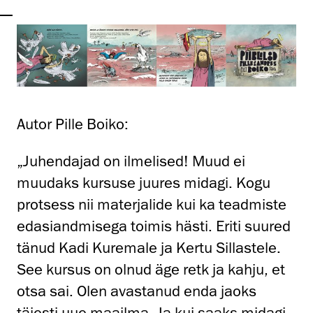
Autor Pille Boiko:
„Juhendajad on ilmelised! Muud ei
muudaks kursuse juures midagi. Kogu
protsess nii materjalide kui ka teadmiste
edasiandmisega toimis hästi. Eriti suured
tänud Kadi Kuremale ja Kertu Sillastele.
See kursus on olnud äge retk ja kahju, et
otsa sai. Olen avastanud enda jaoks
täiesti uue maailma. Ja kui saaks midagi