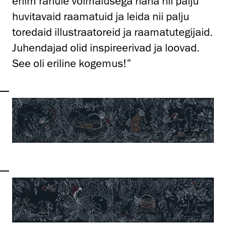
enim rahule võimalusega näha nii palju
huvitavaid raamatuid ja leida nii palju
toredaid illustraatoreid ja raamatutegijaid.
Juhendajad olid inspireerivad ja loovad.
See oli eriline kogemus!”