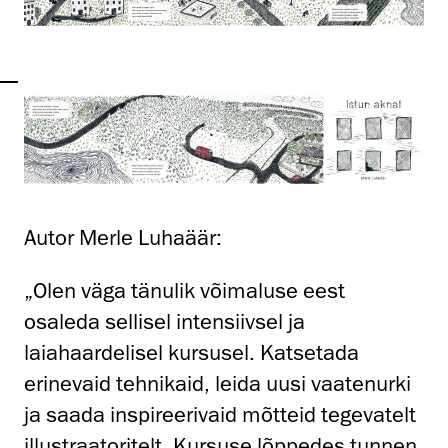
Autor Merle Luhaäär:
„Olen väga tänulik võimaluse eest
osaleda sellisel intensiivsel ja
laiahaardelisel kursusel. Katsetada
erinevaid tehnikaid, leida uusi vaatenurki
ja saada inspireerivaid mõtteid tegevatelt
illustraatoritelt. Kursuse lõppedes tunnen,