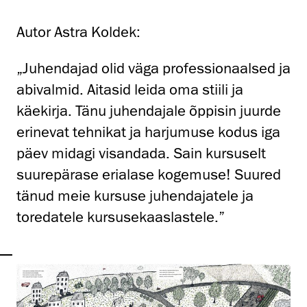
Autor Astra Koldek:
„Juhendajad olid väga professionaalsed ja
abivalmid. Aitasid leida oma stiili ja
käekirja. Tänu juhendajale õppisin juurde
erinevat tehnikat ja harjumuse kodus iga
päev midagi visandada. Sain kursuselt
suurepärase erialase kogemuse! Suured
tänud meie kursuse juhendajatele ja
toredatele kursusekaaslastele.”