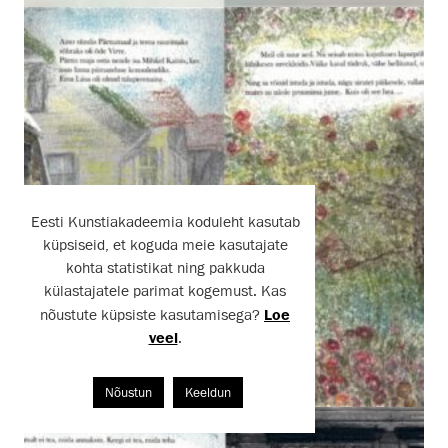
Eesti Kunstiakadeemia koduleht kasutab
küpsiseid, et koguda meie kasutajate
kohta statistikat ning pakkuda
külastajatele parimat kogemust. Kas
nõustute küpsiste kasutamisega?
Loe
veel
.
Nõustun
Keeldun