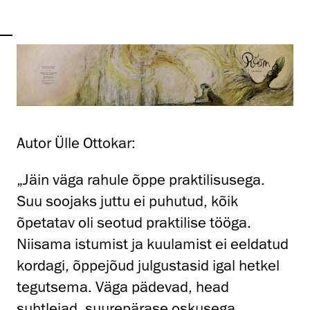
Autor Ülle Ottokar:
„Jäin väga rahule õppe praktilisusega.
Suu soojaks juttu ei puhutud, kõik
õpetatav oli seotud praktilise tööga.
Niisama istumist ja kuulamist ei eeldatud
kordagi, õppejõud julgustasid igal hetkel
tegutsema. Väga pädevad, head
suhtlejad, suurepärase oskusega