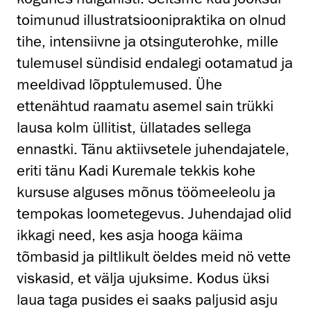
toimunud illustratsioonipraktika on olnud
tihe, intensiivne ja otsinguterohke, mille
tulemusel sündisid endalegi ootamatud ja
meeldivad lõpptulemused. Ühe
ettenähtud raamatu asemel sain trükki
lausa kolm üllitist, üllatades sellega
ennastki. Tänu aktiivsetele juhendajatele,
eriti tänu Kadi Kuremale tekkis kohe
kursuse alguses mõnus töömeeleolu ja
tempokas loometegevus. Juhendajad olid
ikkagi need, kes asja hooga käima
tõmbasid ja piltlikult öeldes meid nö vette
viskasid, et välja ujuksime. Kodus üksi
laua taga pusides ei saaks paljusid asju