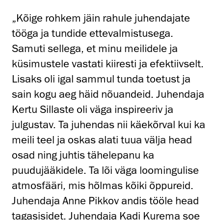
„Kõige rohkem jäin rahule juhendajate
tööga ja tundide ettevalmistusega.
Samuti sellega, et minu meilidele ja
küsimustele vastati kiiresti ja efektiivselt.
Lisaks oli igal sammul tunda toetust ja
sain kogu aeg häid nõuandeid. Juhendaja
Kertu Sillaste oli väga inspireeriv ja
julgustav. Ta juhendas nii käekõrval kui ka
meili teel ja oskas alati tuua välja head
osad ning juhtis tähelepanu ka
puudujääkidele. Ta lõi väga loomingulise
atmosfääri, mis hõlmas kõiki õppureid.
Juhendaja Anne Pikkov andis tööle head
tagasisidet. Juhendaja Kadi Kurema soe