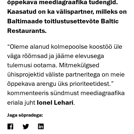
õppekava meediagraafika tudengid.
Kaasatud on ka välispartner, milleks on
Baltimaade toitlustusettevõte Baltic
Restaurants.
“Oleme alanud kolmepoolse koostöö üle
väga rõõmsad ja jääme elevusega
tulemusi ootama. Mitmekülgsed
ühisprojektid väliste partneritega on meie
õppekava arengu üks prioriteetidest.”
kommenteeris sündmust meediagraafika
eriala juht
Ionel Lehari
.
Jaga sõpradega: