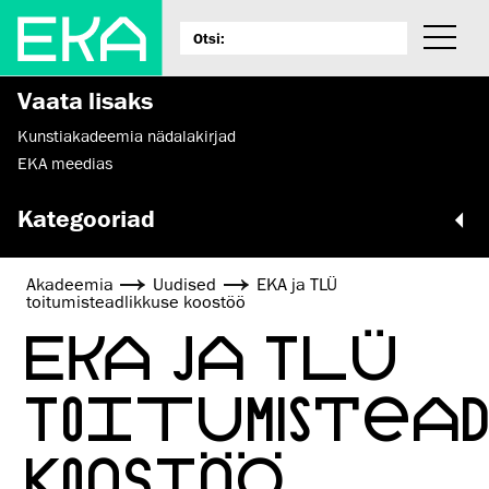
Vaata lisaks
Kunstiakadeemia nädalakirjad
EKA meedias
Kategooriad
Akadeemia
Uudised
EKA ja TLÜ
toitumisteadlikkuse koostöö
EKA JA TLÜ
TOITUMISTEAD
KOOSTÖÖ