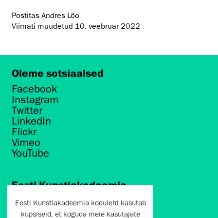
Postitas Andres Lõo
Viimati muudetud
10. veebruar 2022
Oleme sotsiaalsed
Facebook
Instagram
Twitter
LinkedIn
Flickr
Vimeo
YouTube
Eesti Kunstiakadeemia
Põhja puiestee 7
Eesti Kunstiakadeemia koduleht kasutab
Tallinn 10412
küpsiseid, et koguda meie kasutajate