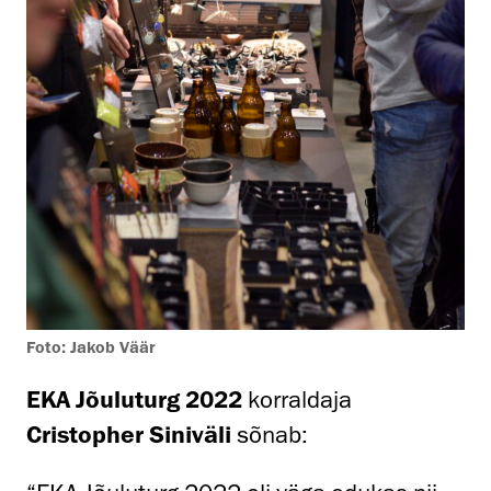
Foto: Jakob Väär
EKA Jõuluturg 2022
korraldaja
Cristopher Siniväli
sõnab: