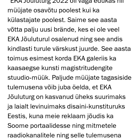
“EKA Jõuluturg 2022 oli väga edukas nii
müüjate osavõtu poolest kui ka
külastajate poolest. Saime see aasta
võtta palju uusi brände, kes ei ole veel
EKA Jõuluturul osalenud ning see andis
kindlasti turule värskust juurde. See aasta
toimus esimest korda EKA galeriis ka
k
aasaegse kunsti magistritudengite
stuudio-müük. Paljude müüjate tagasiside
tulemusena võib juba öelda, et EKA
Jõuluturg on kasvanud üheks suurimaks
ja laialt levinuimaks disaini-kunstituruks
Eestis, kuna meie reklaam jõudis ka
Soome portaalidesse ning mitmetele
raadiokanalitele ning selle tulemusena