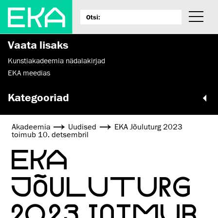
Vaata lisaks
Kunstiakadeemia nädalakirjad
EKA meedias
Kategooriad
Akadeemia
Uudised
EKA Jõuluturg 2023
toimub 10. detsembril
EKA
JÕULUTURG
2023 TOIMUB