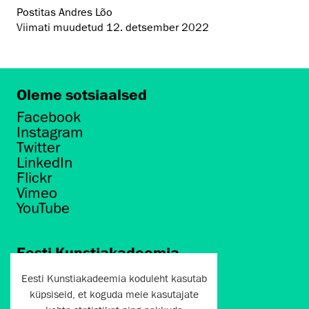
Postitas Andres Lõo
Viimati muudetud
12. detsember 2022
Oleme sotsiaalsed
Facebook
Instagram
Twitter
LinkedIn
Flickr
Vimeo
YouTube
Eesti Kunstiakadeemia
Põhja puiestee 7
Eesti Kunstiakadeemia koduleht kasutab
Tallinn 10412
küpsiseid, et koguda meie kasutajate