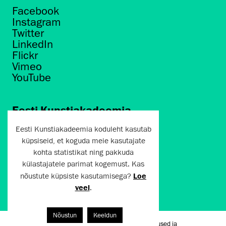
Facebook
Instagram
Twitter
LinkedIn
Flickr
Vimeo
YouTube
Eesti Kunstiakadeemia
Põhja puiestee 7
Eesti Kunstiakadeemia koduleht kasutab
Tallinn 10412
küpsiseid, et koguda meie kasutajate
kohta statistikat ning pakkuda
artun@artun.ee
külastajatele parimat kogemust. Kas
+372 6267301
nõustute küpsiste kasutamisega?
Loe
veel
.
Liitu uudiskirjaga!
Nõustun
Keeldun
Kasutustingimused ja