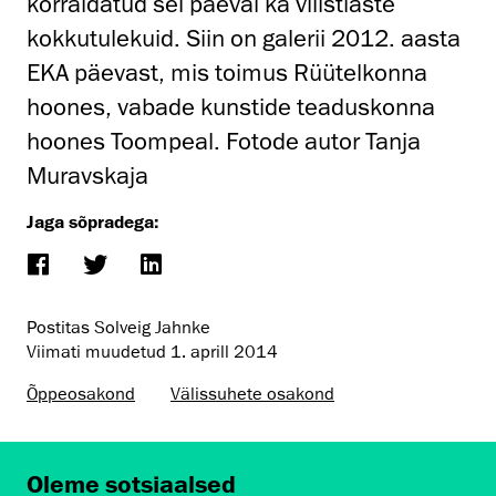
korraldatud sel päeval ka vilistlaste
kokkutulekuid. Siin on galerii 2012. aasta
EKA päevast, mis toimus Rüütelkonna
hoones, vabade kunstide teaduskonna
hoones Toompeal. Fotode autor Tanja
Muravskaja
Jaga sõpradega:
Postitas Solveig Jahnke
Viimati muudetud
1. aprill 2014
Õppeosakond
Välissuhete osakond
Oleme sotsiaalsed