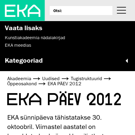
Vaata lisaks
Kunstiakadeemia nädalakirjad
EKA meedias
Kategooriad
Akadeemia
Uudised
Tugistruktuurid
Õppeosakond
EKA PÄEV 2012
EKA PÄEV 2012
EKA sünnipäeva tähistatakse 30.
oktoobril. Viimastel aastatel on