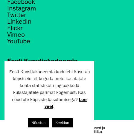
Facebook
Instagram
Twitter
LinkedIn
Flickr
Vimeo
YouTube
Eesti Kunstiakadeemia
Põhja puiestee 7
Eesti Kunstiakadeemia koduleht kasutab
Tallinn 10412
küpsiseid, et koguda meie kasutajate
kohta statistikat ning pakkuda
artun@artun.ee
külastajatele parimat kogemust. Kas
+372 6267301
nõustute küpsiste kasutamisega?
Loe
veel
.
Liitu uudiskirjaga!
Nõustun
Keeldun
Kasutustingimused ja
Artun.ee 2024
privaatsuspoliitika