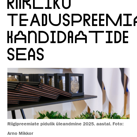
RIIKLIKU
TEADUSPREEMI
KANDIDAATIDE
SEAS
Riigipreemiate pidulik üleandmine 2025. aastal. Foto:
Arno Mikkor