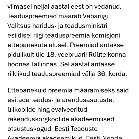
viimasel neljal aastal eest on vedanud.
Teaduspreemiad määrab Vabariigi
Valitsus haridus- ja teadusministri
esildisel riigi teaduspreemia komisjoni
ettepanekute alusel. Preemiad antakse
pidulikult üle 18. veebruaril Rüütelkonna
hoones Tallinnas. Sel aastal antakse
riiklikud teaduspreemiad välja 36. korda.
Ettepanekuid preemia määramiseks said
esitada teadus- ja arendusasutuste,
ülikoolide ning evalveeritud
rakenduskõrgkoolide akadeemilised
otsustuskogud, Eesti Teaduste
Akadeemia akadeemikud, Eesti Noorte