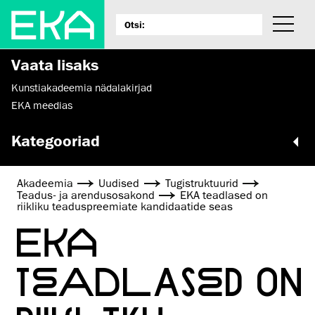
Vaata lisaks
Kunstiakadeemia nädalakirjad
EKA meedias
Kategooriad
Akadeemia
Uudised
Tugistruktuurid
Teadus- ja arendusosakond
EKA teadlased on
riikliku teaduspreemiate kandidaatide seas
EKA
TEADLASED ON