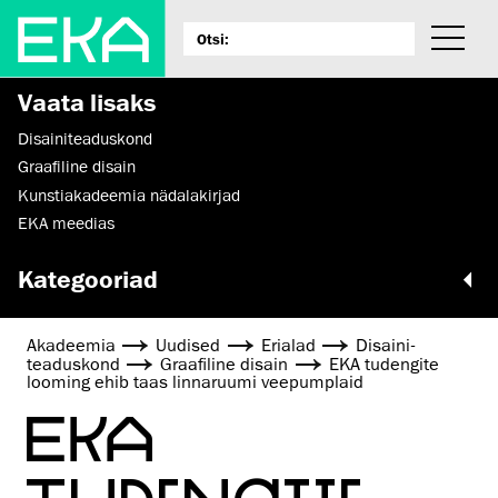
Vaata lisaks
Disaini­­teaduskond
Graafiline disain
Kunstiakadeemia nädalakirjad
EKA meedias
Kategooriad
Akadeemia
Uudised
Erialad
Disaini­­
teaduskond
Graafiline disain
EKA tudengite
looming ehib taas linnaruumi veepumplaid
EKA