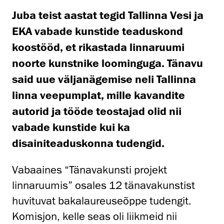
Juba teist aastat tegid Tallinna Vesi ja
EKA vabade kunstide teaduskond
koostööd, et rikastada linnaruumi
noorte kunstnike loominguga. Tänavu
said uue väljanägemise neli Tallinna
linna veepumplat, mille kavandite
autorid ja tööde teostajad olid nii
vabade kunstide kui ka
disainiteaduskonna tudengid.
Vabaaines “Tänavakunsti projekt
linnaruumis” osales 12 tänavakunstist
huvituvat bakalaureuseõppe tudengit.
Komisjon, kelle seas oli liikmeid nii