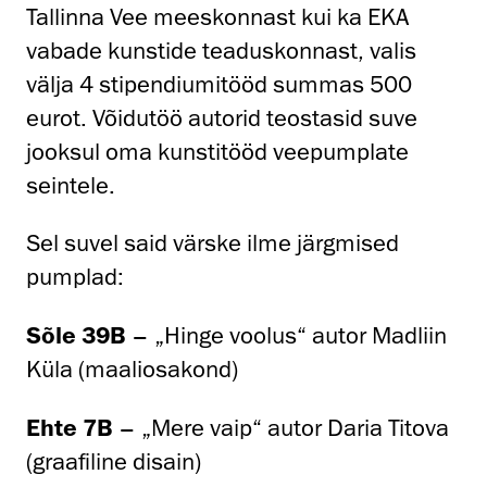
Tallinna Vee meeskonnast kui ka EKA
vabade kunstide teaduskonnast, valis
välja 4 stipendiumitööd summas 500
eurot. Võidutöö autorid teostasid suve
jooksul oma kunstitööd veepumplate
seintele.
Sel suvel said värske ilme järgmised
pumplad:
Sõle 39B
– „Hinge voolus“ autor Madliin
Küla (maaliosakond)
Ehte 7B
– „Mere vaip“ autor Daria Titova
(graafiline disain)