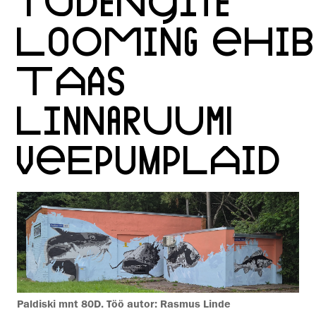
TUDENGITE
LOOMING EHIB
TAAS
LINNARUUMI
VEEPUMPLAID
Paldiski mnt 80D. Töö autor: Rasmus Linde