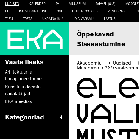
UUDISED
KALENDER
TV
MUUSEUM
TAHVEL (ÕIS)
MOODLE
ÜE
RAHVUSVAHELINE
CVI
EETIKAKOODEKS
VENT SPACE
N
T4EU
TOETA
UKRAINA
DIGIVARAMU
LAETUS
Õppekavad
Sisseastumine
Vaata lisaks
Akadeemia
Uudised
Mustermaja 369 süsteemis 
Arhitektuur ja
ELE
linnaplaneerimine
Kunstiakadeemia
nädalakirjad
VAL
EKA meedias
Kategooriad
MUS