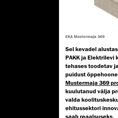
EKA Mustermaja 369
Sel kevadel alusta
PAKK ja Elektrilevi
tehases toodetav ja
puidust õppehoone,
Mustermaja 369 pr
kuulutanud välja pr
valda koolituskesku
ehitussektori innov
saab reaalsuseks.