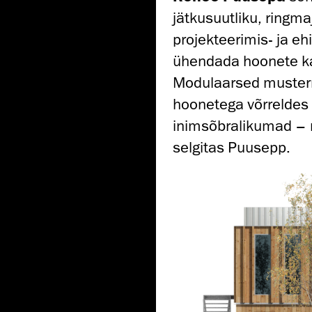
jätkusuutliku, ringma
projekteerimis- ja eh
ühendada hoonete ka
Modulaarsed musterma
hoonetega võrreldes
inimsõbralikumad – 
selgitas Puusepp.