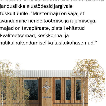
janduslikke alustõdesid järgivale
ituskultuurile. “Mustermaju on vaja, et
vandamine nende tootmise ja rajamisega.
jad on tavapäraste, platsil ehitatud
 kvaliteetsemad, keskkonna- ja
nutikal rakendamisel ka taskukohasemad,”