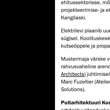
ehitussektorisse, mõ
projekteerimise- ja e
Kangilaski.
Elektrilevi plaanib 
sügisel. Koolituskes
kutseõppele ja propa
Mustermaja värske ve
rahvusvaheline arend
Architects
) juhtimise
Marc Fuzellier (Atelie
Solutions).
Puitarhitektuuri 