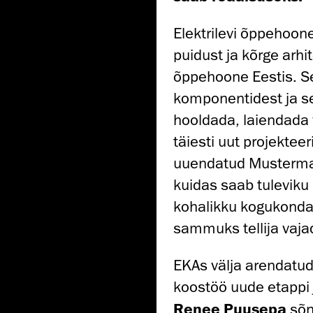
Elektrilevi õppehoo
puidust ja kõrge arhi
õppehoone Eestis. S
komponentidest ja se
hooldada, laiendada 
täiesti uut projektee
uuendatud Mustermaj
kuidas saab tuleviku 
kohalikku kogukonda
sammuks tellija vaj
EKAs välja arendatud
koostöö uude etappi
Renee Puusepa
sõn