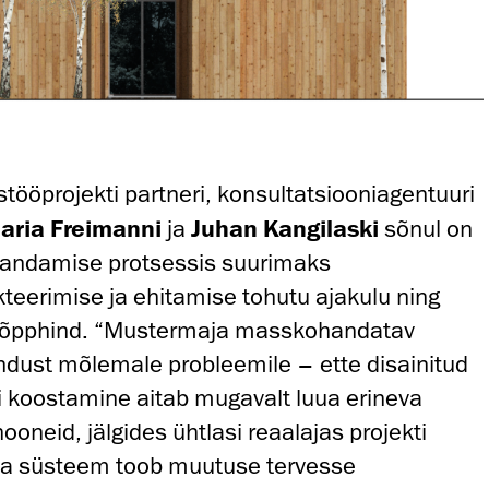
ostööprojekti partneri, konsultatsiooniagentuuri
aria Freimanni
ja
Juhan Kangilaski
sõnul on
andamise protsessis suurimaks
kteerimise ja ehitamise tohutu ajakulu ning
 lõpphind. “Mustermaja masskohandatav
dust mõlemale probleemile – ette disainitud
i koostamine aitab mugavalt luua erineva
oneid, jälgides ühtlasi reaalajas projekti
a süsteem toob muutuse tervesse