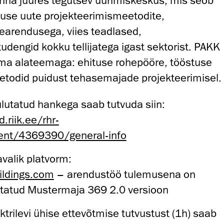
nna juures tegutsev uurimiskeskus, mis seob
use uute projekteerimismeetodite,
earendusega, viies teadlased,
 tudengid kokku tellijatega igast sektorist. PAKK
ma alateemaga: ehituse rohepööre, tööstuse
etodid puidust tehasemajade projekteerimisel.
lutatud hankega saab tutvuda siin:
d.riik.ee/rhr-
nt/4369390/general-info
valik platvorm:
ildings.com
– arendustöö tulemusena on
statud Mustermaja 369 2.0 versioon
trilevi ühise ettevõtmise tutvustust (1h) saab