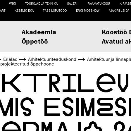
WIKI
TÖÖKOJAD JA TEHNIKA
GALERII
RAAMATUKOGU
KIRJAS
ART
KESTLIK EKA
TASE LÕPUTÖÖD
ERKI MOESHOW
AJAKIRI LEIDA
Akadeemia
Koostöö 
Õppetöö
Avatud a
Erialad
Arhitektuuri­teaduskond
Arhitektuur ja linnap
projekteeritud õppehoone
KTRILEV
MIS ESIME
TERMAJA 3