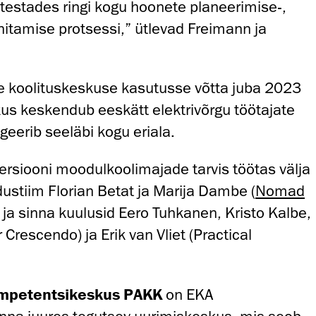
testades ringi kogu hoonete planeerimise-,
hitamise protsessi,” ütlevad Freimann ja
uue koolituskeskuse kasutusse võtta juba 2023
kus keskendub eeskätt elektrivõrgu töötajate
geerib seeläbi kogu eriala.
rsiooni moodulkoolimajade tarvis töötas välja
ustiim Florian Betat ja Marija Dambe (
Nomad
l ja sinna kuulusid Eero Tuhkanen, Kristo Kalbe,
r Crescendo) ja Erik van Vliet (Practical
Kompetentsikeskus PAKK
on EKA