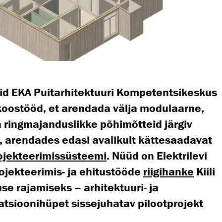
sid EKA Puitarhitektuuri Kompetentsikeskus
 koostööd, et arendada välja modulaarne,
 ringmajanduslikke põhimõtteid järgiv
 arendades edasi avalikult kättesaadavat
ojekteerimissüsteemi
. Nüüd on Elektrilevi
ojekteerimis- ja ehitustööde
riigihanke
Kiili
se rajamiseks – arhitektuuri- ja
atsioonihüpet sissejuhatav pilootprojekt