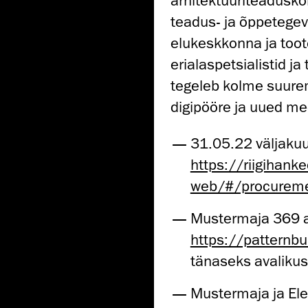
arhitektuuriteadusko
teadus- ja õppetegev
elukeskkonna ja toot
erialaspetsialistid ja
tegeleb kolme suure
digipööre ja uued me
31.05.22 väljakuu
https://riigihanke
web/#/procureme
Mustermaja 369 a
https://patternbu
tänaseks avaliku
Mustermaja ja Elek