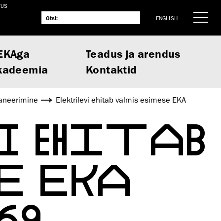
TUS
ENGLISH
EKAga
Teadus ja arendus
kadeemia
Kontaktid
laneerimine
Elektrilevi ehitab valmis esimese EKA
I EHITAB
SE EKA
69