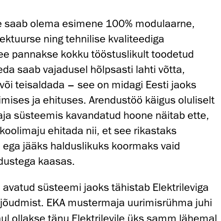
ne saab olema esimene 100% modulaarne,
tektuurse ning tehnilise kvaliteediga
ee pannakse kokku tööstuslikult toodetud
da saab vajadusel hõlpsasti lahti võtta,
või teisaldada – see on midagi Eesti jaoks
rimises ja ehituses. Arendustöö käigus oluliselt
a süsteemis kavandatud hoone näitab ette,
koolimaju ehitada nii, et see rikastaks
 ega jääks halduslikuks koormaks vaid
adustega kaasas.
 avatud süsteemi jaoks tähistab Elektrileviga
 jõudmist. EKA mustermaja uurimisrühma juhi
ul ollakse tänu Elektrilevile üks samm lähemal