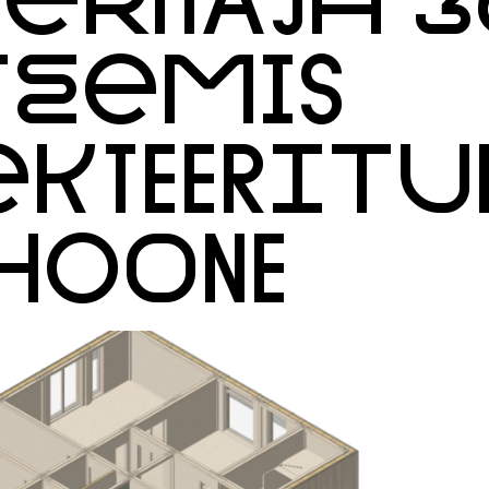
TEEMIS
EKTEERITU
EHOONE