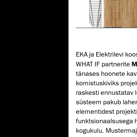
EKA ja Elektrilevi ko
WHAT IF partnerite
M
tänases hoonete kav
komistuskiviks proje
raskesti ennustatav
süsteem pakub lahen
elementidest projekt
funktsionaalsusega ho
kogukulu. Mustermaj