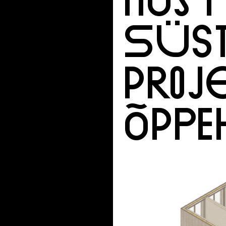
SÜS
PROJ
ÕPP