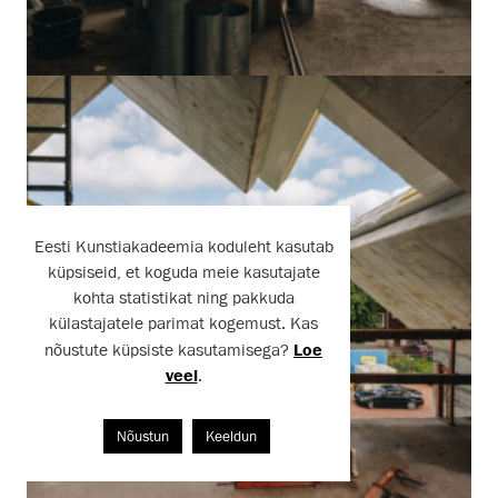
Eesti Kunstiakadeemia koduleht kasutab
küpsiseid, et koguda meie kasutajate
kohta statistikat ning pakkuda
külastajatele parimat kogemust. Kas
nõustute küpsiste kasutamisega?
Loe
veel
.
Nõustun
Keeldun