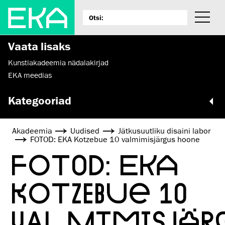
Vaata lisaks
Kunstiakadeemia nädalakirjad
EKA meedias
Kategooriad
Akadeemia
Uudised
Jätkusuutliku disaini labor
FOTOD: EKA Kotzebue 10 valmimisjärgus hoone
FOTOD: EKA
KOTZEBUE 10
VALMIMISJÄR