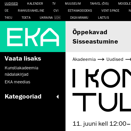
UUDISED
KALENDER
TV
MUUSEUM
TAHVEL (ÕIS)
MOODLE
ÜE
RAHVUSVAHELINE
CVI
EETIKAKOODEKS
VENT SPACE
N
T4EU
TOETA
UKRAINA
DIGIVARAMU
LAETUS
Õppekavad
Sisseastumine
Vaata lisaks
Akadeemia
Uudised
I K
Kunstiakadeemia
nädalakirjad
EKA meedias
TUL
Kategooriad
11. juuni kell 12:00