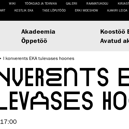
WIKI
TÖÖKOJAD JA TEHNIKA
GALERII
RAAMATUKOGU
KIRJAS
ART
KESTLIK EKA
TASE LÕPUTÖÖD
ERKI MOESHOW
AJAKIRI LEIDA
Akadeemia
Koostöö 
Õppetöö
Avatud a
I konverents EKA tulevases hoones
ONVERENTS
EVASES H
–17:00