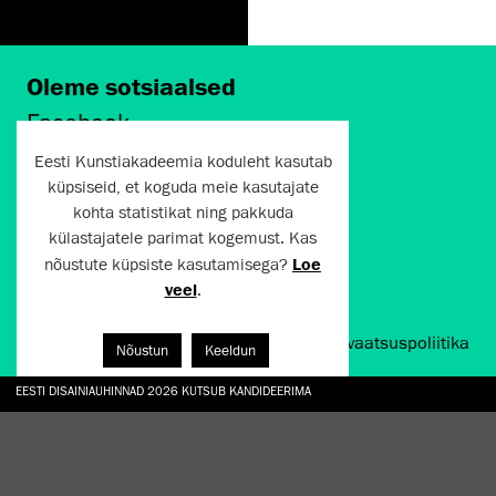
Oleme sotsiaalsed
Facebook
Instagram
Eesti Kunstiakadeemia koduleht kasutab
Twitter
küpsiseid, et koguda meie kasutajate
LinkedIn
kohta statistikat ning pakkuda
Flickr
külastajatele parimat kogemust. Kas
Vimeo
YouTube
nõustute küpsiste kasutamisega?
Loe
veel
.
Artun.ee 2024
Kasutustingimused ja privaatsuspoliitika
Nõustun
Keeldun
EESTI DISAINIAUHINNAD 2026 KUTSUB KANDIDEERIMA
GALERII: NÄITUSTE „CHARGE, JAW, BABBLE, FAUCET” JA „VESI, ENAMASTI JÕE KUJUL“ AV
TÖÖTOA „TAMME ALL“ KÄIGUS TAASRAJATI EKA AED
HANNO SOANS "EGOTRIPP KELLEGI TEISENA. SISSELÕIKEID KAASAEGSESSE KUNSTI AA