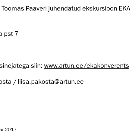
kt Toomas Paaveri juhendatud ekskursioon EKA
a pst 7
sinejatega siin:
www.artun.ee/ekakonverents
kosta / liisa.pakosta@artun.ee
uar 2017