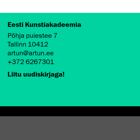
Eesti Kunstiakadeemia
Põhja puiestee 7
Tallinn 10412
artun@artun.ee
+372 6267301
Liitu uudiskirjaga!
AMINE EKA GALERIIS
STATEST 1994–2024"