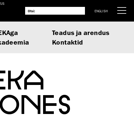
TUS
ENGLISH
EKAga
Teadus ja arendus
kadeemia
Kontaktid
 EKA
OONES