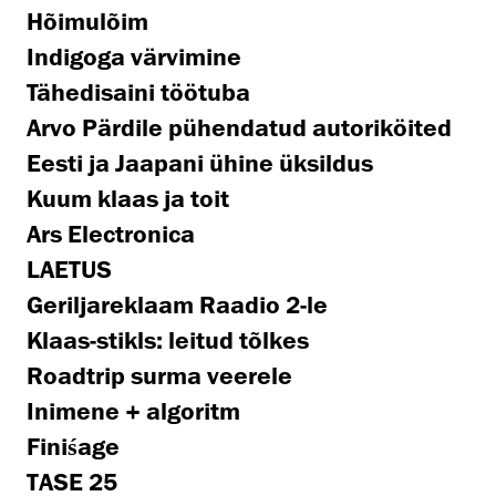
Hõimulõim
Indigoga värvimine
Tähedisaini töötuba
Arvo Pärdile pühendatud autoriköited
Eesti ja Jaapani ühine üksildus
Kuum klaas ja toit
Ars Electronica
LAETUS
Geriljareklaam Raadio 2-le
Klaas-stikls: leitud tõlkes
Roadtrip surma veerele
Inimene + algoritm
Finiśage
TASE 25