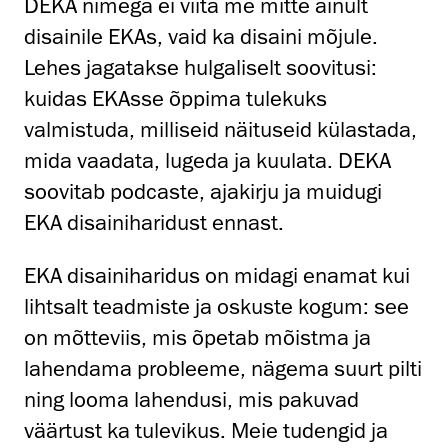
DEKA nimega ei viita me mitte ainult
disainile EKAs, vaid ka disaini mõjule.
Lehes jagatakse hulgaliselt soovitusi:
kuidas EKAsse õppima tulekuks
valmistuda, milliseid näituseid külastada,
mida vaadata, lugeda ja kuulata. DEKA
soovitab podcaste, ajakirju ja muidugi
EKA disainiharidust ennast.
EKA disainiharidus on midagi enamat kui
lihtsalt teadmiste ja oskuste kogum: see
on mõtteviis, mis õpetab mõistma ja
lahendama probleeme, nägema suurt pilti
ning looma lahendusi, mis pakuvad
väärtust ka tulevikus. Meie tudengid ja