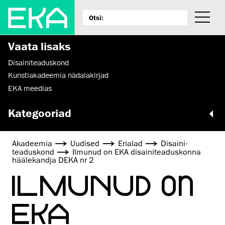
Vaata lisaks
Disaini­­teaduskond
Kunstiakadeemia nädalakirjad
EKA meedias
Kategooriad
Akadeemia
Uudised
Erialad
Disaini­­
teaduskond
Ilmunud on EKA disainiteaduskonna
häälekandja DEKA nr 2
ILMUNUD ON
EKA