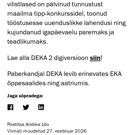
vilistlased on pälvinud tunnustust
maailma tipp-konkurssidel, toonud
tööstusesse uuenduslikke lahendusi ning
kujundanud igapäevaelu paremaks ja
teadlikumaks.
Lae alla DEKA 2 digiversioon
siin
!
Paberkandjal DEKA levib erinevates EKA
õppesaalides ning aatriumis.
Jaga sõpradega:
Postitas Andres Lõo
Viimati muudetud
27. veebruar 2026