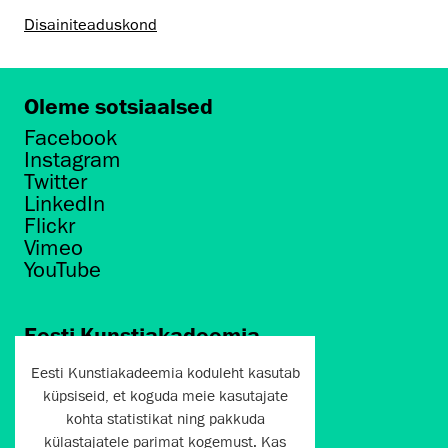
Disaini­­teaduskond
Oleme sotsiaalsed
Facebook
Instagram
Twitter
LinkedIn
Flickr
Vimeo
YouTube
Eesti Kunstiakadeemia
Põhja puiestee 7
Eesti Kunstiakadeemia koduleht kasutab
Tallinn 10412
küpsiseid, et koguda meie kasutajate
kohta statistikat ning pakkuda
artun@artun.ee
külastajatele parimat kogemust. Kas