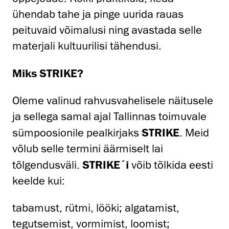
ühendab tahe ja pinge uurida rauas
peituvaid võimalusi ning avastada selle
materjali kultuurilisi tähendusi.
Miks STRIKE?
Oleme valinud rahvusvahelisele näitusele
ja sellega samal ajal Tallinnas toimuvale
sümpoosionile pealkirjaks
STRIKE
. Meid
võlub selle termini äärmiselt lai
tõlgendusväli.
STRIKE´i
võib tõlkida eesti
keelde kui:
tabamust, rütmi, lööki;
algatamist,
tegutsemist, vormimist, loomist;