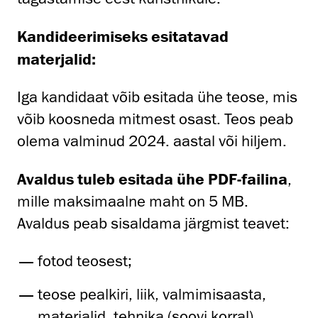
Kandideerimiseks esitatavad
materjalid:
Iga kandidaat võib esitada ühe teose, mis
võib koosneda mitmest osast. Teos peab
olema valminud 2024. aastal või hiljem.
Avaldus tuleb esitada ühe PDF-failina
,
mille maksimaalne maht on 5 MB.
Avaldus peab sisaldama järgmist teavet:
fotod teosest;
teose pealkiri, liik, valmimisaasta,
materjalid, tehnika (soovi korral),