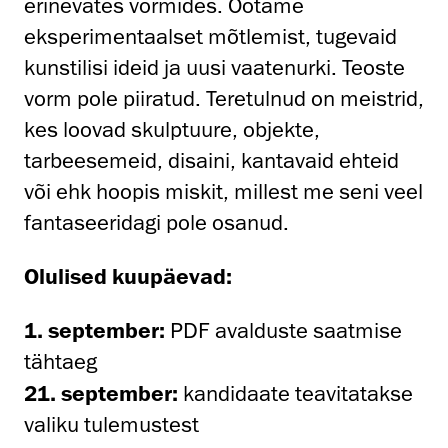
erinevates vormides. Ootame
eksperimentaalset mõtlemist, tugevaid
kunstilisi ideid ja uusi vaatenurki. Teoste
vorm pole piiratud. Teretulnud on meistrid,
kes loovad skulptuure, objekte,
tarbeesemeid, disaini, kantavaid ehteid
või ehk hoopis miskit, millest me seni veel
fantaseeridagi pole osanud.
Olulised kuupäevad:
1. september:
PDF avalduste saatmise
tähtaeg
21. september:
kandidaate teavitatakse
valiku tulemustest