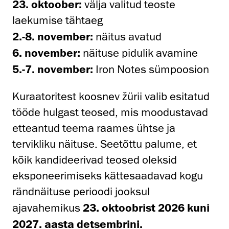
23. oktoober:
välja valitud teoste
laekumise tähtaeg
2.-8. november:
näitus avatud
6. november:
näituse pidulik avamine
5.-7. november:
Iron Notes sümpoosion
Kuraatoritest koosnev žürii valib esitatud
tööde hulgast teosed, mis moodustavad
etteantud teema raames ühtse ja
tervikliku näituse. Seetõttu palume, et
kõik kandideerivad teosed oleksid
eksponeerimiseks kättesaadavad kogu
rändnäituse perioodi jooksul
ajavahemikus
23. oktoobrist 2026 kuni
2027. aasta detsembrini.