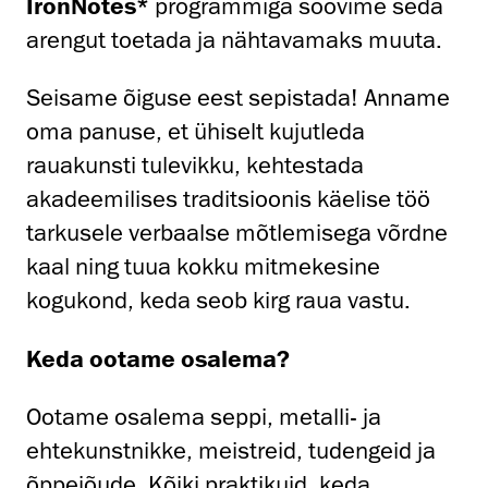
IronNotes*
programmiga soovime seda
arengut toetada ja nähtavamaks muuta.
Seisame õiguse eest sepistada! Anname
oma panuse, et ühiselt kujutleda
rauakunsti tulevikku, kehtestada
akadeemilises traditsioonis käelise töö
tarkusele verbaalse mõtlemisega võrdne
kaal ning tuua kokku mitmekesine
kogukond, keda seob kirg raua vastu.
Keda ootame osalema?
Ootame osalema seppi, metalli- ja
ehtekunstnikke, meistreid, tudengeid ja
õppejõude. Kõiki praktikuid, keda