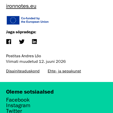
ironnotes.eu
Jaga sõpradega:
Postitas Andres Lõo
Viimati muudetud
12. juuni 2026
Disaini­­teaduskond
Ehte- ja sepakunst
Oleme sotsiaalsed
Facebook
Instagram
Twitter