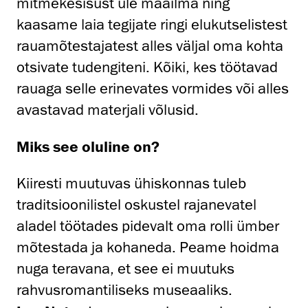
mitmekesisust üle maailma ning
kaasame laia tegijate ringi elukutselistest
rauamõtestajatest alles väljal oma kohta
otsivate tudengiteni. Kõiki, kes töötavad
rauaga selle erinevates vormides või alles
avastavad materjali võlusid.
Miks see oluline on?
Kiiresti muutuvas ühiskonnas tuleb
traditsioonilistel oskustel rajanevatel
aladel töötades pidevalt oma rolli ümber
mõtestada ja kohaneda. Peame hoidma
nuga teravana, et see ei muutuks
rahvusromantiliseks museaaliks.