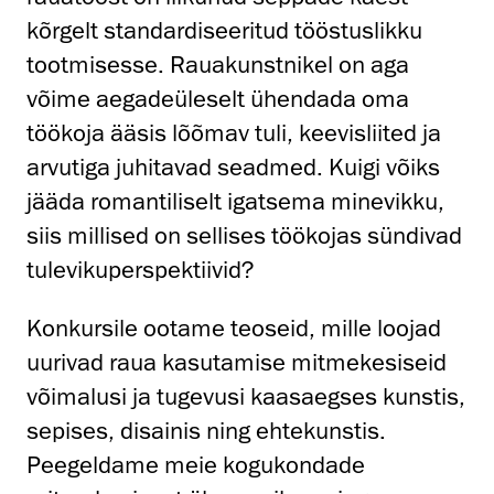
kõrgelt standardiseeritud tööstuslikku
tootmisesse. Rauakunstnikel on aga
võime aegadeüleselt ühendada oma
töökoja ääsis lõõmav tuli, keevisliited ja
arvutiga juhitavad seadmed. Kuigi võiks
jääda romantiliselt igatsema minevikku,
siis millised on sellises töökojas sündivad
tulevikuperspektiivid?
Konkursile ootame teoseid, mille loojad
uurivad raua kasutamise mitmekesiseid
võimalusi ja tugevusi kaasaegses kunstis,
sepises, disainis ning ehtekunstis.
Peegeldame meie kogukondade