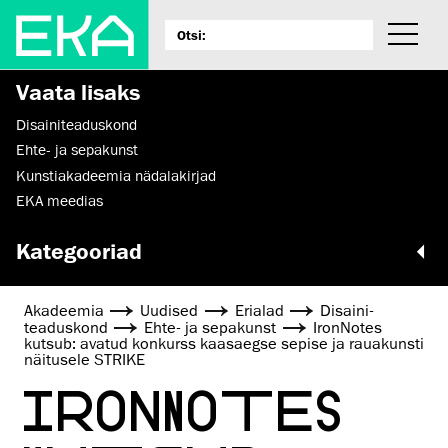
Vaata lisaks
Disaini­­teaduskond
Ehte- ja sepakunst
Kunstiakadeemia nädalakirjad
EKA meedias
Kategooriad
Akadeemia
Uudised
Erialad
Disaini­­
teaduskond
Ehte- ja sepakunst
IronNotes
kutsub: avatud konkurss kaasaegse sepise ja rauakunsti
näitusele STRIKE
IRONNOTES