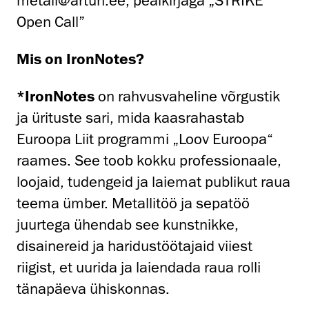
metall@artun.ee, pealkirjaga „STRIKE
Open Call”
Mis on IronNotes?
*IronNotes
on rahvusvaheline võrgustik
ja ürituste sari, mida kaasrahastab
Euroopa Liit programmi „Loov Euroopa“
raames. See toob kokku professionaale,
loojaid, tudengeid ja laiemat publikut raua
teema ümber. Metallitöö ja sepatöö
juurtega ühendab see kunstnikke,
disainereid ja haridustöötajaid viiest
riigist, et uurida ja laiendada raua rolli
tänapäeva ühiskonnas.