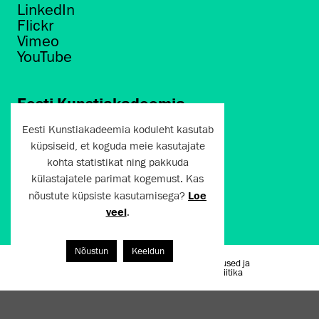
LinkedIn
Flickr
Vimeo
YouTube
Eesti Kunstiakadeemia
Põhja puiestee 7
Eesti Kunstiakadeemia koduleht kasutab
Tallinn 10412
küpsiseid, et koguda meie kasutajate
kohta statistikat ning pakkuda
artun@artun.ee
külastajatele parimat kogemust. Kas
+372 6267301
nõustute küpsiste kasutamisega?
Loe
veel
.
Liitu uudiskirjaga!
Nõustun
Keeldun
Kasutustingimused ja
Artun.ee 2024
privaatsuspoliitika