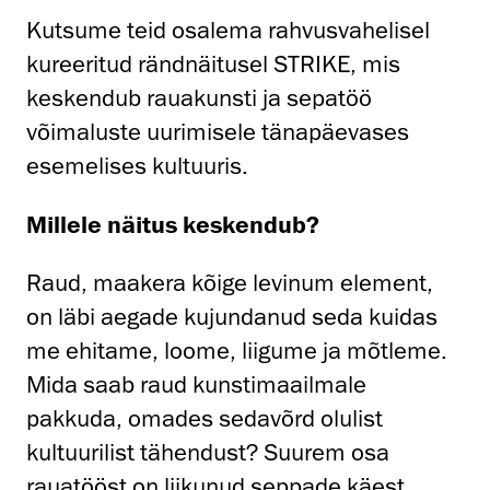
Kutsume teid osalema rahvusvahelisel
kureeritud rändnäitusel STRIKE, mis
keskendub rauakunsti ja sepatöö
võimaluste uurimisele tänapäevases
esemelises kultuuris.
Millele näitus keskendub?
Raud, maakera kõige levinum element,
on läbi aegade kujundanud seda kuidas
me ehitame, loome, liigume ja mõtleme.
Mida saab raud kunstimaailmale
pakkuda, omades sedavõrd olulist
kultuurilist tähendust? Suurem osa
rauatööst on liikunud seppade käest