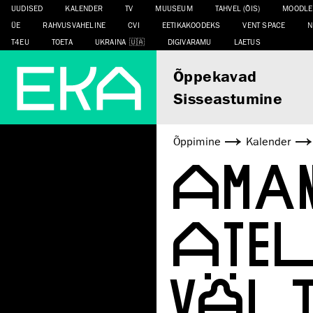
UUDISED
KALENDER
TV
MUUSEUM
TAHVEL (ÕIS)
MOODLE
ÜE
RAHVUSVAHELINE
CVI
EETIKAKOODEKS
VENT SPACE
N
T4EU
TOETA
UKRAINA
DIGIVARAMU
LAETUS
Õppekavad
Sisseastumine
Õppimine
Kalender
AMA
ATE
VÄLI