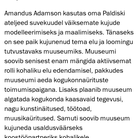
Amandus Adamson kasutas oma Paldiski
ateljeed suvekuudel väiksemate kujude
modelleerimiseks ja maalimiseks. Tänaseks
on see paik kujunenud tema elu ja loomingu
tutvustavaks muuseumiks. Muuseumi
soovib senisest enam mängida aktiivsemat
rolli kohaliku elu edendamisel, pakkudes
muuseumi aeda kogukonnaürituste
toimumispaigana. Lisaks plaanib muuseum
algatada kogukonda kaasavaid tegevusi,
nagu kunstinäitused, töötoad,
muusikaüritused. Samuti soovib muuseum
kujuneda usaldusväärseks
koostööpartneriks kohalikele