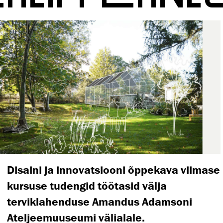
Disaini ja innovatsiooni õppekava viimase
kursuse tudengid töötasid välja
terviklahenduse Amandus Adamsoni
Ateljeemuuseumi välialale.