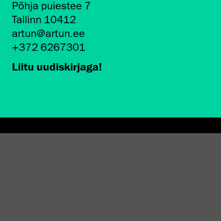
Põhja puiestee 7
Tallinn 10412
artun@artun.ee
+372 6267301
Liitu uudiskirjaga!
AMINE EKA GALERIIS
STATEST 1994–2024"