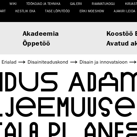
WIKI
TÖÖKOJAD JA TEHNIKA
GALERII
RAAMATUKOGU
KIRJAS
ART
KESTLIK EKA
TASE LÕPUTÖÖD
ERKI MOESHOW
AJAKIRI LEIDA
Akadeemia
Koostöö 
Õppetöö
Avatud a
Erialad
Disaini­­teaduskond
Disain ja innovatsioon
NDUS ADA
LJEEMUUSE
ALA PLANE