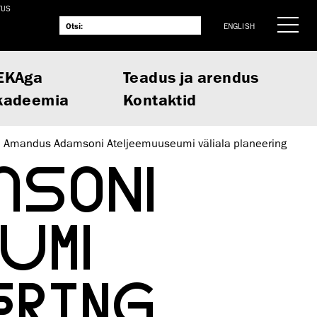
TUS
ENGLISH
EKAga
Teadus ja arendus
kadeemia
Kontaktid
Amandus Adamsoni Ateljeemuuseumi väliala planeering
MSONI
UMI
ERING