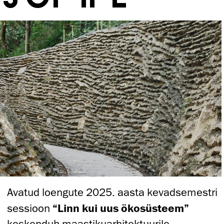
Avatud loengute 2025. aasta kevadsemestri
sessioon
“Linn kui uus ökosüsteem”
keskendub maastikuarhitektuurile,