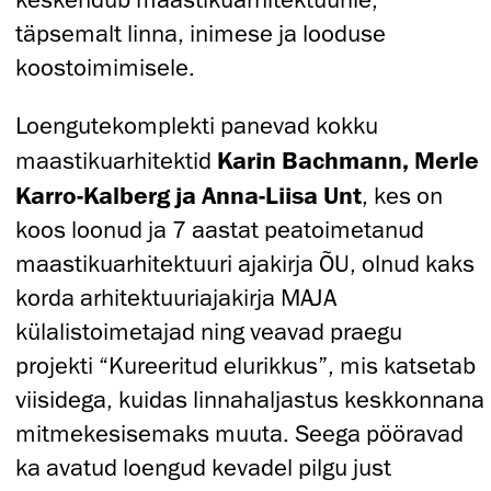
täpsemalt linna, inimese ja looduse
koostoimimisele.
Loengutekomplekti panevad kokku
maastikuarhitektid
Karin Bachmann, Merle
Karro-Kalberg ja Anna-Liisa Unt
, kes on
koos loonud ja 7 aastat peatoimetanud
maastikuarhitektuuri ajakirja ÕU, olnud kaks
korda arhitektuuriajakirja MAJA
külalistoimetajad ning veavad praegu
projekti “Kureeritud elurikkus”, mis katsetab
viisidega, kuidas linnahaljastus keskkonnana
mitmekesisemaks muuta. Seega pööravad
ka avatud loengud kevadel pilgu just