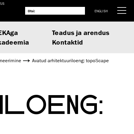
TUS
ENGLISH
EKAga
Teadus ja arendus
kadeemia
Kontaktid
aneerimine
Avatud arhitektuuriloeng: topoScape
ILOENG: