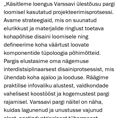
„Käsitleme loengus Varssavi ülestõusu pargi
loomisel kasutatud projekteerimisprotsessi.
Avame strateegiaid, mis on suunatud
elurikkust ja materjalide ringlust toetava
kohapõhise disaini loomisele ning
defineerime koha väärtust loovate
komponentide tüpoloogia põhimõtteid.
Pargis elustasime oma nägemuse
interdistsiplinaarsest disainiprotsessist, mis
ühendab koha ajaloo ja looduse. Räägime
praktilise infovaliku alustest, valdkondade
vahelisest koostööst ja kogemustest pargi
rajamisel. Varssavi pargi näitel on näha,
kuidas lagunenud ja unustusse vajunud