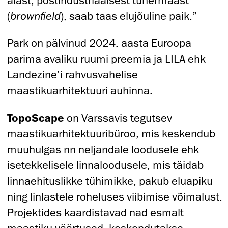
alast, postindustriaalsest tühermaast
(
brownfield
), saab taas elujõuline paik.”
Park on pälvinud 2024. aasta Euroopa
parima avaliku ruumi preemia ja LILA ehk
Landezine’i rahvusvahelise
maastikuarhitektuuri auhinna.
TopoScape
on Varssavis tegutsev
maastikuarhitektuuribüroo, mis keskendub
muuhulgas nn neljandale loodusele ehk
isetekkelisele linnaloodusele, mis täidab
linnaehituslikke tühimikke, pakub eluapiku
ning linlastele roheluses viibimise võimalust.
Projektides kaardistavad nad esmalt