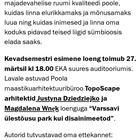
majadevahelise ruumi kvaliteedi poole,
kuidas linna elurikkamaks ja mõnusamaks
luua ning kuidas inimesed ja linna oma
koduks pidavad teised liigid sümbioosis
elada saaks.
Kevadsemestri esimene loeng toimub
27.
märtsil kl 18.00
EKA suures auditooriumis.
Lavale astuvad Poola
maastikuarhitektuuribüroo
TopoScape
arhitektid
Justyna Dziedziejko
ja
Magdalena Wnęk
loenguga
“
Varssavi
ülestõusu park
kui disainimeetod”
.
Autorid tutvustavad oma ettekannet: