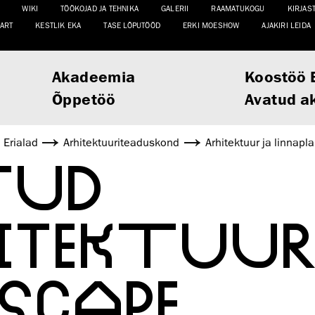
WIKI
TÖÖKOJAD JA TEHNIKA
GALERII
RAAMATUKOGU
KIRJAS
ART
KESTLIK EKA
TASE LÕPUTÖÖD
ERKI MOESHOW
AJAKIRI LEIDA
Akadeemia
Koostöö 
Õppetöö
Avatud a
Erialad
Arhitektuuri­teaduskond
Arhitektuur ja linnapl
TUD
ITEKTUUR
OSCAPE