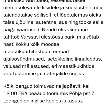
maastiku väärtused, keskendutakse
olemasolevatele liikidele ja kooslustele, neid
täiendatakse selliselt, et lõpptulemus oleks
täiselujõuline, autentne, aus ning tooks esile
paiga väärtused. Nende üks viimatine
tähttöö
Varssavi ülestõusu park, mis
võtab
hästi kokku kõik moodsa
maastikuarhitektuuri teemad:
ajaloosündmused, isetekkeline linnaloodus,
valusad mälestused, eri maastikukihtide
väärtustamine ja materjalide ringlus.
Kõik loengud toimuvad neljapäeviti kell
18.00 EKA peaauditooriumis Põhja pst 7.
Loengud on inglise keeles ja tasuta.