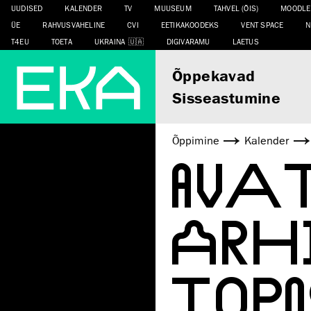
UUDISED
KALENDER
TV
MUUSEUM
TAHVEL (ÕIS)
MOODLE
ÜE
RAHVUSVAHELINE
CVI
EETIKAKOODEKS
VENT SPACE
N
T4EU
TOETA
UKRAINA
DIGIVARAMU
LAETUS
Õppekavad
Sisseastumine
Õppimine
Kalender
AVA
ARH
TOP