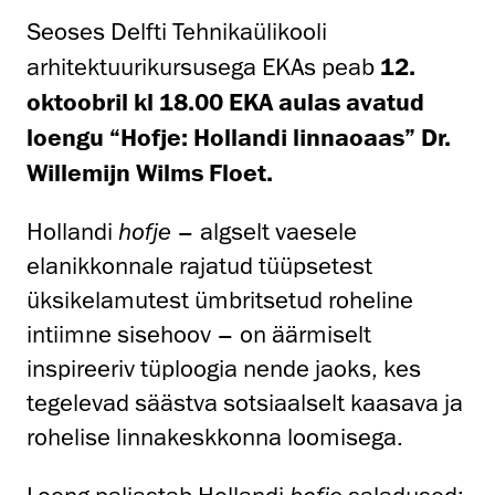
Seoses Delfti Tehnikaülikooli
arhitektuurikursusega EKAs peab
12.
oktoobril kl 18.00 EKA aulas avatud
loengu “Hofje: Hollandi linnaoaas”
Dr.
Willemijn Wilms Floet.
Hollandi
hofje
– algselt vaesele
elanikkonnale rajatud tüüpsetest
üksikelamutest ümbritsetud roheline
intiimne sisehoov – on äärmiselt
inspireeriv tüploogia nende jaoks, kes
tegelevad säästva sotsiaalselt kaasava ja
rohelise linnakeskkonna loomisega.