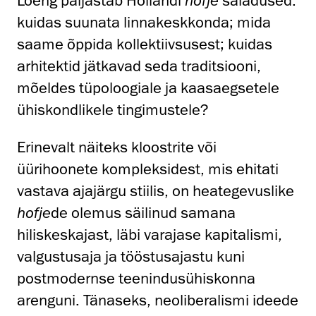
Loeng paljastab Hollandi
hofje
saladused:
kuidas suunata linnakeskkonda; mida
saame õppida kollektiivsusest; kuidas
arhitektid jätkavad seda traditsiooni,
mõeldes tüpoloogiale ja kaasaegsetele
ühiskondlikele tingimustele?
Erinevalt näiteks kloostrite või
üürihoonete kompleksidest, mis ehitati
vastava ajajärgu stiilis, on heategevuslike
hofje
de olemus säilinud samana
hiliskeskajast, läbi varajase kapitalismi,
valgustusaja ja tööstusajastu kuni
postmodernse teenindusühiskonna
arenguni. Tänaseks, neoliberalismi ideede