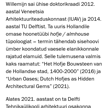
Willemijn sai ühise doktorikraadi 2012.
aastal Veneetsia
Arhitektuuriteaduskonnast (IUAV) ja 2014.
aastal TU Delftist. Ta uuris Hollandile
omase hoonetüübi
hofje / almhouse
tüpoloogiat – termin tähendab sisehoovi
ümber koondatud vaesele elanikkonnale
rajatud elamuid. Selle tulemusena valmis
kaks raamatut: “Het Hofje Bouwsteen van
de Hollandse stad, 1400-2000” (2016) ja
“Urban Oases; Dutch Hofjes as Hidden
Architectural Gems” (2021).
Alates 2021. aastast on ta Delfti
Tehnikaülikooli arhitektuuri osakonna