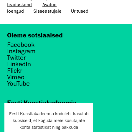
teaduskond
Avatud
loengud
Sisseastujale
Üritused
Oleme sotsiaalsed
Facebook
Instagram
Twitter
LinkedIn
Flickr
Vimeo
YouTube
Eesti Kunstiakadeemia
Põhja puiestee 7
Eesti Kunstiakadeemia koduleht kasutab
Tallinn 10412
küpsiseid, et koguda meie kasutajate
kohta statistikat ning pakkuda
artun@artun.ee