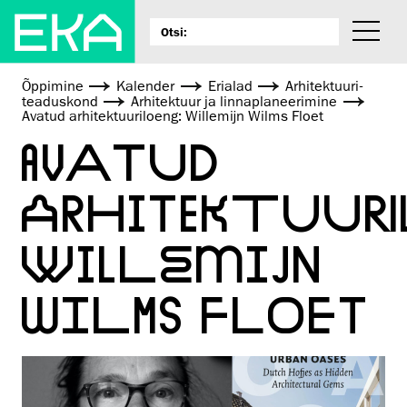
Õppimine
Kalender
Erialad
Arhitektuuri­
teaduskond
Arhitektuur ja linnaplaneerimine
Avatud arhitektuuriloeng: Willemijn Wilms Floet
AVATUD
ARHITEKTUURI
WILLEMIJN
WILMS FLOET