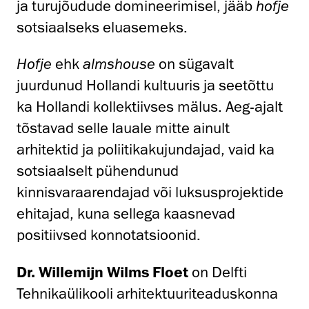
ja turujõudude domineerimisel, jääb
hofje
sotsiaalseks eluasemeks.
Hofje
ehk
almshouse
on sügavalt
juurdunud Hollandi kultuuris ja seetõttu
ka Hollandi kollektiivses mälus. Aeg-ajalt
tõstavad selle lauale mitte ainult
arhitektid ja poliitikakujundajad, vaid ka
sotsiaalselt pühendunud
kinnisvaraarendajad või luksusprojektide
ehitajad, kuna sellega kaasnevad
positiivsed konnotatsioonid.
Dr. Willemijn Wilms Floet
on Delfti
Tehnikaülikooli arhitektuuriteaduskonna