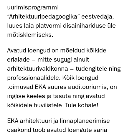
uurimisprogrammi
“Arhitektuuripedagoogika” eestvedaja,
luues laia platvormi disainihariduse üle
mõtisklemiseks.
Avatud loengud on mõeldud kõikide
erialade – mitte sugugi ainult
arhitektuurivaldkonna – tudengitele ning
professionaalidele. Kõik loengud
toimuvad EKA suures auditooriumis, on
inglise keeles ja tasuta ning avatud
kõikidele huvilistele. Tule kohale!
EKA arhitektuuri ja linnaplaneerimise
osakond toob avatud loengute sarja