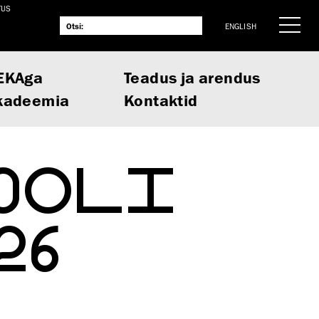
TUS
ENGLISH
EKAga
Teadus ja arendus
kadeemia
Kontaktid
6
KOOLI
26