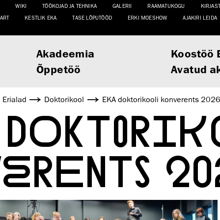
WIKI
TÖÖKOJAD JA TEHNIKA
GALERII
RAAMATUKOGU
KIRJAS
ART
KESTLIK EKA
TASE LÕPUTÖÖD
ERKI MOESHOW
AJAKIRI LEIDA
Akadeemia
Koostöö 
Õppetöö
Avatud a
Erialad
Doktorikool
EKA doktorikooli konverents 202
 DOKTORI
ERENTS 20