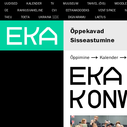
UUDISED
KALENDER
TV
MUUSEUM
TAHVEL (ÕIS)
MOODLE
ÜE
RAHVUSVAHELINE
CVI
EETIKAKOODEKS
VENT SPACE
N
T4EU
TOETA
UKRAINA
DIGIVARAMU
LAETUS
Õppekavad
Sisseastumine
Õppimine
Kalender
EKA
KONV