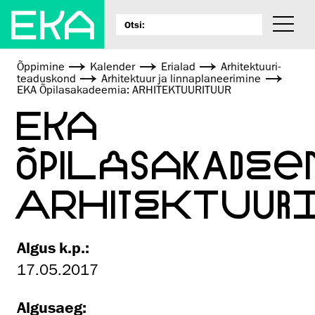
Õppimine
Kalender
Erialad
Arhitektuuri­
teaduskond
Arhitektuur ja linnaplaneerimine
EKA Õpilasakadeemia: ARHITEKTUURITUUR
EKA
ÕPILASAKADEE
ARHITEKTUUR
Algus k.p.:
17.05.2017
Algusaeg: