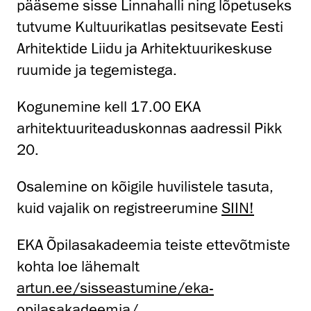
pääseme sisse Linnahalli ning lõpetuseks
tutvume Kultuurikatlas pesitsevate Eesti
Arhitektide Liidu ja Arhitektuurikeskuse
ruumide ja tegemistega.
Kogunemine kell 17.00 EKA
arhitektuuriteaduskonnas aadressil Pikk
20.
Osalemine on kõigile huvilistele tasuta,
kuid vajalik on registreerumine
SIIN!
EKA Õpilasakadeemia teiste ettevõtmiste
kohta loe lähemalt
artun.ee/sisseastumine/eka-
opilasakadeemia/