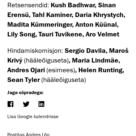
Retsensendid:
Kush Badhwar, Sinan
Erensü, Tahl Kaminer, Daria Khrystych,
Madita Kümmeringer, Anton Küünal,
Lily Song, Tauri Tuvikene, Aro Velmet
Hindamiskomisjon:
Sergio Davila, Maroš
Krivý
(hääleõiguseta)
, Maria Lindmäe,
Andres Ojari
(esimees)
, Helen Runting,
Sean Tyler
(hääleõiguseta)
Jaga sõpradega:
Lisa Google kalendrisse
Postitas Andres Lõo