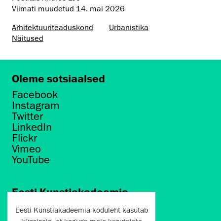
Viimati muudetud
14. mai 2026
Arhitektuuri­teaduskond
Urbanistika
Näitused
Oleme sotsiaalsed
Facebook
Instagram
Twitter
LinkedIn
Flickr
Vimeo
YouTube
Eesti Kunstiakadeemia
Põhja puiestee 7
Eesti Kunstiakadeemia koduleht kasutab