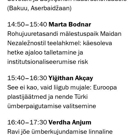
(Bakuu, Aserbaidžaan)
14:50–15:40
Marta Bodnar
Rohujuuretasandi mälestuspaik Maidan
Nezaležnostil teelahkmel: käesoleva
hetke ajaloo talletamine ja
institutsionaliseerumise risk
15:40–16:30
Yiğithan Akçay
See ei kao, vaid liigub mujale: Euroopa
plastijäätmed ja nende Türki
ümberpaigutamise valitsemine
16:40–17:30
Verdha Anjum
Ravi jõe ümberkujundamise linnaline