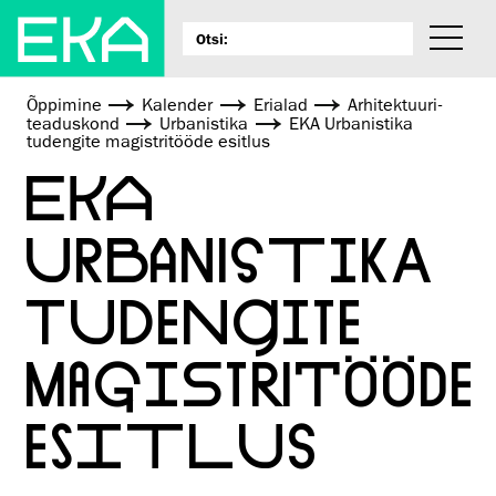
Õppimine
Kalender
Erialad
Arhitektuuri­
teaduskond
Urbanistika
EKA Urbanistika
tudengite magistritööde esitlus
EKA
URBANISTIKA
TUDENGITE
MAGISTRITÖÖDE
ESITLUS