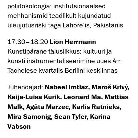
poliitökoloogia: institutsionaalsed
mehhanismid teadlikult kujundatud
üleujutusriski taga Lahore’is, Pakistanis
17:30–18:20
Lion Herrmann
Kunstipärane täiuslikkus: kultuuri ja
kunsti instrumentaliseerimine uues Am
Tachelese kvartalis Berliini kesklinnas
Juhendajad:
Nabeel Imtiaz, Maroš Krivý,
Kaija-Luisa Kurik, Leonard Ma, Mattias
Malk, Agáta Marzec, Karlis Ratnieks,
Mira Samonig, Sean Tyler, Karina
Vabson