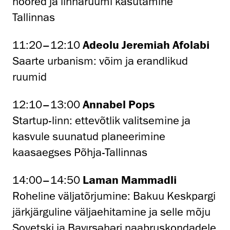
noored ja linnaruumi kasutamine
Tallinnas
11:20–12:10
Adeolu Jeremiah Afolabi
Saarte urbanism: võim ja erandlikud
ruumid
12:10–13:00
Annabel Pops
Startup-linn: ettevõtlik valitsemine ja
kasvule suunatud planeerimine
kaasaegses Põhja-Tallinnas
14:00–14:50
Laman Mammadli
Roheline väljatõrjumine: Bakuu Keskpargi
järkjärguline väljaehitamine ja selle mõju
Sovetski ja Bayırşəhəri naabruskondadele