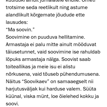
trotsime seda reetlikult ning astume
alandlikult kõrgemate jõudude ette
lausudes:
“Ma soovin.”
Soovimine on puuduva hellitamine.
Armastaja ei palu mitte ainult mööduvat
täiusetunnet, vaid soovimine ise rahuldab
lõpuks armastaja nälga. Soovist saab
toiteallikas ja meie isu ei alistu
nõrkusena, vaid tõuseb pühendumusena.
Näitus “Soovikaev” on samaaegselt nii
harjutusväljak kui harduse valem. Süüta
küünal, viska münt, loe õielehed kokku ja
soovi.