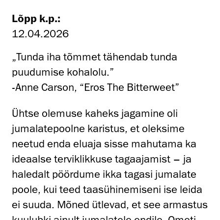
Lõpp k.p.:
12.04.2026
„Tunda iha tõmmet tähendab tunda
puudumise kohalolu.”
-Anne Carson, “Eros The Bitterweet”
Ühtse olemuse kaheks jagamine oli
jumalatepoolne karistus, et oleksime
neetud enda eluaja sisse mahutama ka
ideaalse terviklikkuse tagaajamist – ja
haledalt pöördume ikka tagasi jumalate
poole, kui teed taasühinemiseni ise leida
ei suuda. Mõned ütlevad, et see armastus
kuulubki ainult jumalatele endile. Ometi