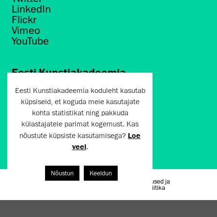
LinkedIn
Flickr
Vimeo
YouTube
Eesti Kunstiakadeemia
Põhja puiestee 7
Eesti Kunstiakadeemia koduleht kasutab
Tallinn 10412
küpsiseid, et koguda meie kasutajate
kohta statistikat ning pakkuda
artun@artun.ee
külastajatele parimat kogemust. Kas
+372 6267301
nõustute küpsiste kasutamisega?
Loe
veel
.
Liitu uudiskirjaga!
Nõustun
Keeldun
Kasutustingimused ja
Artun.ee 2024
privaatsuspoliitika