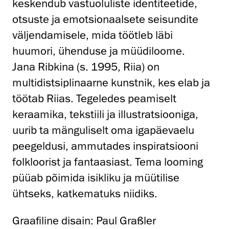
keskendub vastuoluliste identiteetide,
otsuste ja emotsionaalsete seisundite
väljendamisele, mida töötleb läbi
huumori, ühenduse ja müüdiloome.
Jana Ribkina (s. 1995, Riia) on
multidistsiplinaarne kunstnik, kes elab ja
töötab Riias. Tegeledes peamiselt
keraamika, tekstiili ja illustratsiooniga,
uurib ta mänguliselt oma igapäevaelu
peegeldusi, ammutades inspiratsiooni
folkloorist ja fantaasiast. Tema looming
püüab põimida isikliku ja müütilise
ühtseks, katkematuks niidiks.
Graafiline disain: Paul Graßler