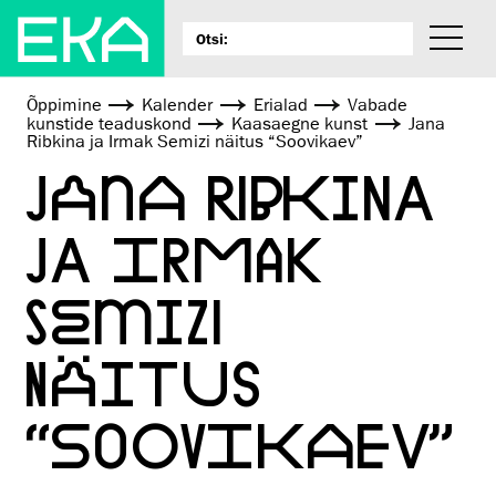
Õppimine
Kalender
Erialad
Vabade
kunstide teaduskond
Kaasaegne kunst
Jana
Ribkina ja Irmak Semizi näitus “Soovikaev”
JANA RIBKINA
JA IRMAK
SEMIZI
NÄITUS
“SOOVIKAEV”