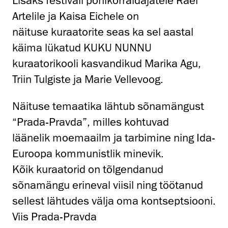
Lisaks festivali põhikorraldajatele Rael
Artelile ja Kaisa Eichele on
näituse kuraatorite seas ka sel aastal
käima lükatud KUKU NUNNU
kuraatorikooli kasvandikud Marika Agu,
Triin Tulgiste ja Marie Vellevoog.
Näituse temaatika lähtub sõnamängust
“Prada-Pravda”, milles kohtuvad
läänelik moemaailm ja tarbimine ning Ida-
Euroopa kommunistlik minevik.
Kõik kuraatorid on tõlgendanud
sõnamängu erineval viisil ning töötanud
sellest lähtudes välja oma kontseptsiooni.
Viis Prada-Pravda