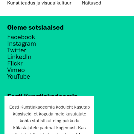
Kunstiteadus ja visuaalkultuur
Näitused
Oleme sotsiaalsed
Facebook
Instagram
Twitter
LinkedIn
Flickr
Vimeo
YouTube
Eesti Kunstiakadeemia
Põhja puiestee 7
Eesti Kunstiakadeemia koduleht kasutab
Tallinn 10412
küpsiseid, et koguda meie kasutajate
kohta statistikat ning pakkuda
artun@artun.ee
külastajatele parimat kogemust. Kas
+372 6267301