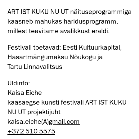
ART IST KUKU NU UT näituseprogrammiga
kaasneb mahukas haridusprogramm,
millest teavitame avalikkust eraldi.
Festivali toetavad: Eesti Kultuurkapital,
Hasartmängumaksu Nõukogu ja
Tartu Linnavalitsus
Üldinfo:
Kaisa Eiche
kaasaegse kunsti festivali ART IST KUKU
NU UT projektijuht
kaisa.eiche(A)
gmail.com
+372 510 5575