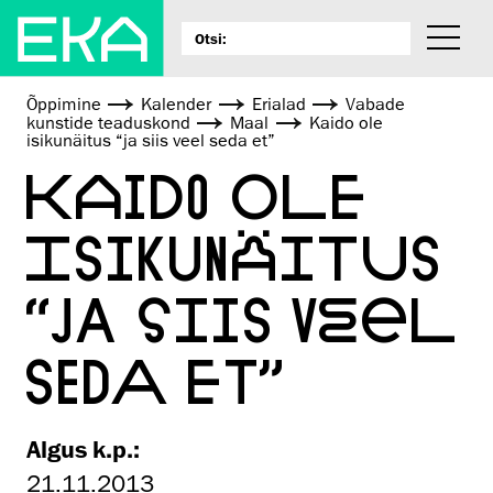
Õppimine
Kalender
Erialad
Vabade
kunstide teaduskond
Maal
Kaido ole
isikunäitus “ja siis veel seda et”
KAIDO OLE
ISIKUNÄITUS
“JA SIIS VEEL
SEDA ET”
Algus k.p.:
21.11.2013