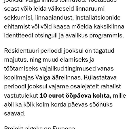
seast võib leida väikeseid linnaruumi
sekkumisi, linnaaiandust, installatsioonide
ehitamist või võid kaasa mõelda kaksiklinna
identiteedi otsinguil ja avalikus programmis.
Residentuuri perioodi jooksul on tagatud
majutus, ning muud elamiseks ja
töötamiseks vajalikud tingimused vanas
koolimajas Valga äärelinnas. Külastatava
perioodi jooksul vajame osalejatelt rahalist
vastutulekut
10 eurot ööpäeva kohta,
mille
abil ka kõik kolm korda päevas söönuks
saavad.
Projekt algeks on Euroopa