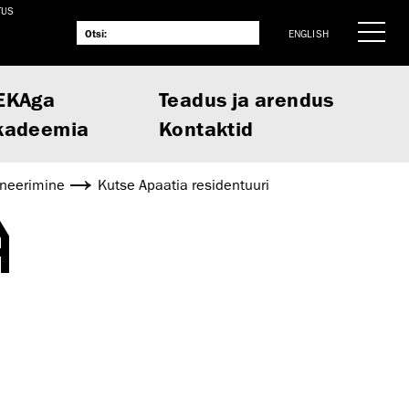
TUS
ENGLISH
EKAga
Teadus ja arendus
kadeemia
Kontaktid
aneerimine
Kutse Apaatia residentuuri
A