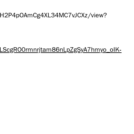
1KR8H2P4pOAmCg4XL34MC7vJCXz/view?
pQLScgRO0rmnrjtam86nLpZgSyA7hmyo_oIK-