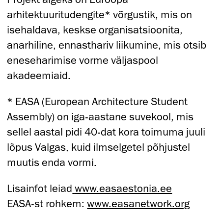
arhitektuuritudengite* võrgustik, mis on
isehaldava, keskse organisatsioonita,
anarhiline, ennasthariv liikumine, mis otsib
eneseharimise vorme väljaspool
akadeemiaid.
* EASA (European Architecture Student
Assembly) on iga-aastane suvekool, mis
sellel aastal pidi 40-dat kora toimuma juuli
lõpus Valgas, kuid ilmselgetel põhjustel
muutis enda vormi.
Lisainfot leiad
www.easaestonia.ee
EASA-st rohkem:
www.easanetwork.org