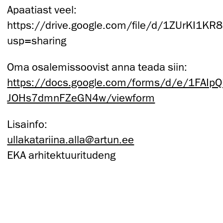
Apaatiast veel:
https://drive.google.com/file/d/1ZUrKI
usp=sharing
Oma osalemissoovist anna teada siin:
https://docs.google.com/forms/d/e/1FAI
JOHs7dmnFZeGN4w/viewform
Lisainfo:
ullakatariina.alla@artun.ee
EKA arhitektuuritudeng