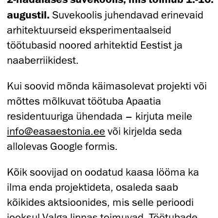
augustil.
Suvekoolis juhendavad erinevaid
arhitektuurseid eksperimentaalseid
töötubasid noored arhitektid Eestist ja
naaberriikidest.
Kui soovid mõnda käimasolevat projekti või
mõttes mõlkuvat töötuba Apaatia
residentuuriga ühendada – kirjuta meile
info@easaestonia.ee
või kirjelda seda
allolevas Google formis.
Kõik soovijad on oodatud kaasa lööma ka
ilma enda projektideta, osaleda saab
kõikides aktsioonides, mis selle perioodi
jooksul Valga linnas toimuvad. Töötubade