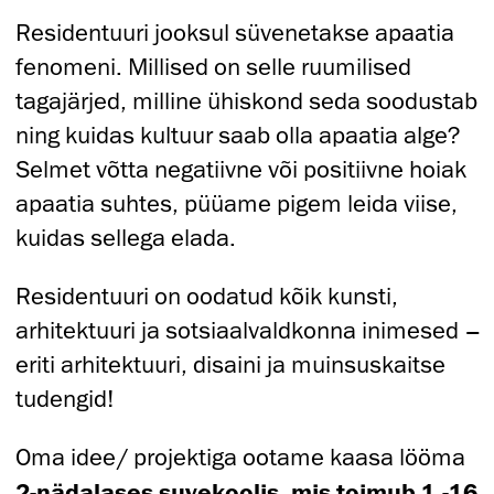
Residentuuri jooksul süvenetakse apaatia
fenomeni. Millised on selle ruumilised
tagajärjed, milline ühiskond seda soodustab
ning kuidas kultuur saab olla apaatia alge?
Selmet võtta negatiivne või positiivne hoiak
apaatia suhtes, püüame pigem leida viise,
kuidas sellega elada.
Residentuuri on oodatud kõik kunsti,
arhitektuuri ja sotsiaalvaldkonna inimesed –
eriti arhitektuuri, disaini ja muinsuskaitse
tudengid!
Oma idee/ projektiga ootame kaasa lööma
2-nädalases suvekoolis, mis toimub 1.-16.