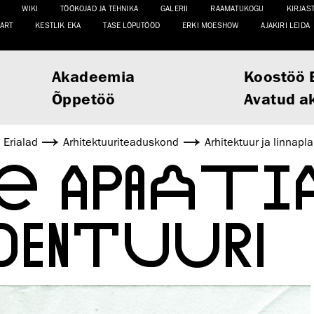
WIKI
TÖÖKOJAD JA TEHNIKA
GALERII
RAAMATUKOGU
KIRJAS
ART
KESTLIK EKA
TASE LÕPUTÖÖD
ERKI MOESHOW
AJAKIRI LEIDA
Akadeemia
Koostöö 
Õppetöö
Avatud a
Erialad
Arhitektuuri­teaduskond
Arhitektuur ja linnapl
SE APAATI
DENTUURI