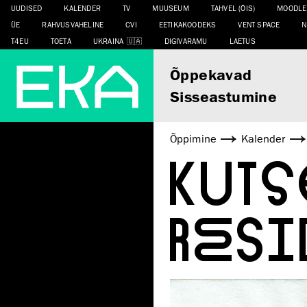
UUDISED
KALENDER
TV
MUUSEUM
TAHVEL (ÕIS)
MOODLE
ÜE
RAHVUSVAHELINE
CVI
EETIKAKOODEKS
VENT SPACE
N
T4EU
TOETA
UKRAINA
DIGIVARAMU
LAETUS
Õppekavad
Sisseastumine
Õppimine
Kalender
KUT
RESI