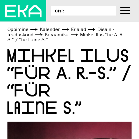
Õppimine
Kalender
Erialad
Disaini­­
teaduskond
Keraamika
Mihkel Ilus “für A. R.-
S.” / “für Laine S.”
MIHKEL ILUS
“FÜR A. R.-S.” /
“FÜR
LAINE S.”