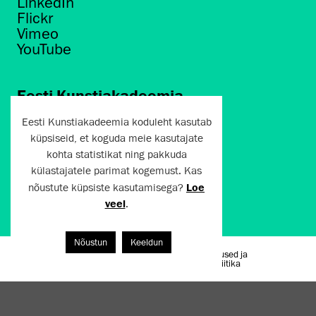
LinkedIn
Flickr
Vimeo
YouTube
Eesti Kunstiakadeemia
Põhja puiestee 7
Eesti Kunstiakadeemia koduleht kasutab
Tallinn 10412
küpsiseid, et koguda meie kasutajate
kohta statistikat ning pakkuda
artun@artun.ee
külastajatele parimat kogemust. Kas
+372 6267301
nõustute küpsiste kasutamisega?
Loe
veel
.
Liitu uudiskirjaga!
Nõustun
Keeldun
Kasutustingimused ja
Artun.ee 2024
privaatsuspoliitika