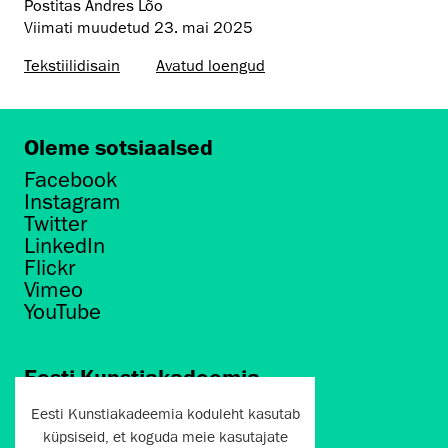
Postitas Andres Lõo
Viimati muudetud
23. mai 2025
Tekstiilidisain
Avatud loengud
Oleme sotsiaalsed
Facebook
Instagram
Twitter
LinkedIn
Flickr
Vimeo
YouTube
Eesti Kunstiakadeemia
Põhja puiestee 7
Eesti Kunstiakadeemia koduleht kasutab
Tallinn 10412
küpsiseid, et koguda meie kasutajate