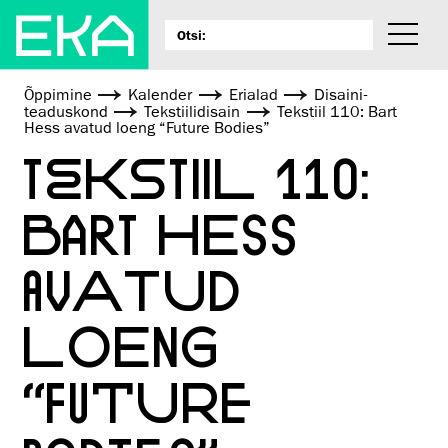
Õppimine
Kalender
Erialad
Disaini­­
teaduskond
Tekstiilidisain
Tekstiil 110: Bart
Hess avatud loeng “Future Bodies”
TEKSTIIL 110:
BART HESS
AVATUD
LOENG
“FUTURE