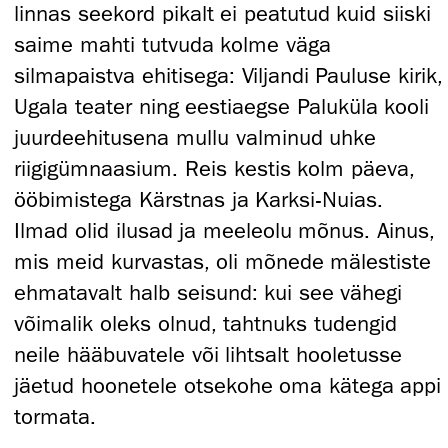
linnas seekord pikalt ei peatutud kuid siiski
saime mahti tutvuda kolme väga
silmapaistva ehitisega: Viljandi Pauluse kirik,
Ugala teater ning eestiaegse Paluküla kooli
juurdeehitusena mullu valminud uhke
riigigümnaasium. Reis kestis kolm päeva,
ööbimistega Kärstnas ja Karksi-Nuias.
Ilmad olid ilusad ja meeleolu mõnus. Ainus,
mis meid kurvastas, oli mõnede mälestiste
ehmatavalt halb seisund: kui see vähegi
võimalik oleks olnud, tahtnuks tudengid
neile hääbuvatele või lihtsalt hooletusse
jäetud hoonetele otsekohe oma kätega appi
tormata.