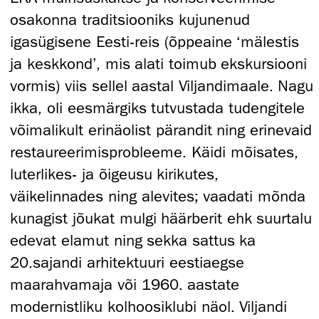
osakonna traditsiooniks kujunenud
igasügisene Eesti-reis (õppeaine ‘mälestis
ja keskkond’, mis alati toimub ekskursiooni
vormis) viis sellel aastal Viljandimaale. Nagu
ikka, oli eesmärgiks tutvustada tudengitele
võimalikult erinäolist pärandit ning erinevaid
restaureerimisprobleeme. Käidi mõisates,
luterlikes- ja õigeusu kirikutes,
väikelinnades ning alevites; vaadati mõnda
kunagist jõukat mulgi häärberit ehk suurtalu
edevat elamut ning sekka sattus ka
20.sajandi arhitektuuri eestiaegse
maarahvamaja või 1960. aastate
modernistliku kolhoosiklubi näol. Viljandi