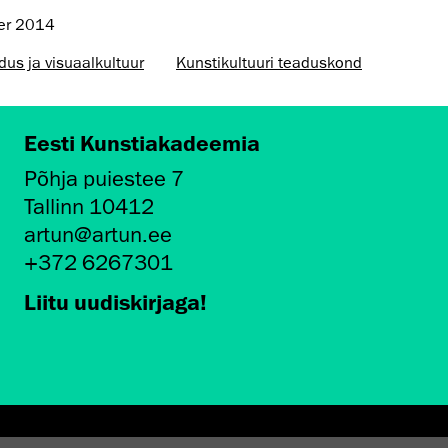
ber 2014
dus ja visuaalkultuur
Kunsti­kultuuri teaduskond
Eesti Kunstiakadeemia
Põhja puiestee 7
Tallinn 10412
artun@artun.ee
+372 6267301
Liitu uudiskirjaga!
AMINE EKA GALERIIS