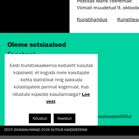
Postitas Maris Veeremäe
Viimati muudetud
9. oktoo
Kunstiharidus
Kunstitea
Oleme sotsiaalsed
Facebook
Instagram
Eesti Kunstiakadeemia koduleht kasutab
Twitter
küpsiseid, et koguda meie kasutajate
LinkedIn
kohta statistikat ning pakkuda
Flickr
külastajatele parimat kogemust. Kas
Vimeo
YouTube
nõustute küpsiste kasutamisega?
Loe
veel
.
Artun.ee 2024
Kasutustingimused ja privaatsuspoliitika
Nõustun
Keeldun
EESTI DISAINIAUHINNAD 2026 KUTSUB KANDIDEERIMA
GALERII: NÄITUSTE „CHARGE, JAW, BABBLE, FAUCET” JA „VESI, ENAMASTI JÕE KUJUL“ AV