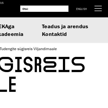
TUS
ENGLISH
EKAga
Teadus ja arendus
kadeemia
Kontaktid
Tudengite sügisreis Viljandimaale
GISREIS
LE