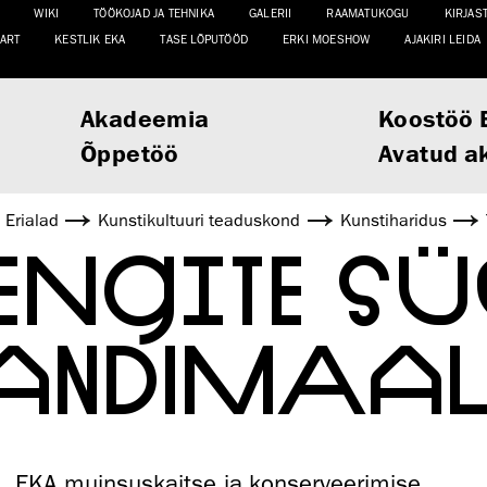
WIKI
TÖÖKOJAD JA TEHNIKA
GALERII
RAAMATUKOGU
KIRJAS
ART
KESTLIK EKA
TASE LÕPUTÖÖD
ERKI MOESHOW
AJAKIRI LEIDA
Akadeemia
Koostöö 
Õppetöö
Avatud a
Erialad
Kunsti­kultuuri teaduskond
Kunstiharidus
ENGITE SÜ
JANDIMAA
EKA muinsuskaitse ja konserveerimise