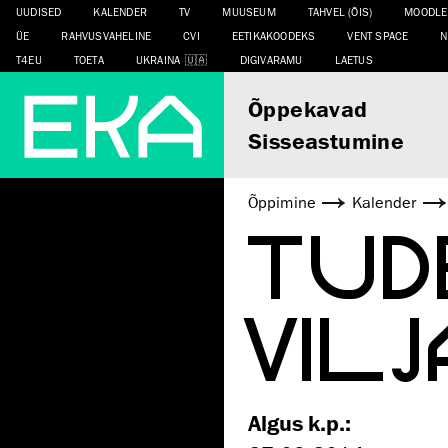
UUDISED
KALENDER
TV
MUUSEUM
TAHVEL (ÕIS)
MOODLE
ÜE
RAHVUSVAHELINE
CVI
EETIKAKOODEKS
VENT SPACE
N
T4EU
TOETA
UKRAINA
DIGIVARAMU
LAETUS
Õppekavad
Sisseastumine
Õppimine
Kalender
TUD
VIL
Algus k.p.: