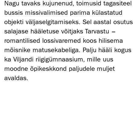
Nagu tavaks kujunenud, toimusid tagasiteel
bussis missivalimised parima külastatud
objekti väljaselgitamiseks. Sel aastal osutus
salajase hääletuse võitjaks Tarvastu –
romantilised lossivaremed koos hilisema
mõisnike matusekabeliga. Palju hääli kogus
ka Viljandi riigigümnaasium, mille uus
moodne õpikeskkond paljudele muljet
avaldas.