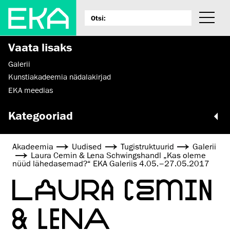
Vaata lisaks
Galerii
Kunstiakadeemia nädalakirjad
EKA meedias
Kategooriad
Akadeemia
Uudised
Tugistruktuurid
Galerii
Laura Cemin & Lena Schwingshandl „Kas oleme
nüüd lähedasemad?“ EKA Galeriis 4.05.–27.05.2017
LAURA CEMIN
& LENA