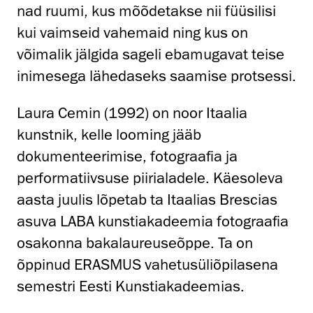
nad ruumi, kus mõõdetakse nii füüsilisi
kui vaimseid vahemaid ning kus on
võimalik jälgida sageli ebamugavat teise
inimesega lähedaseks saamise protsessi.
Laura Cemin (1992) on noor Itaalia
kunstnik, kelle looming jääb
dokumenteerimise, fotograafia ja
performatiivsuse piirialadele. Käesoleva
aasta juulis lõpetab ta Itaalias Brescias
asuva LABA kunstiakadeemia fotograafia
osakonna bakalaureuseõppe. Ta on
õppinud ERASMUS vahetusüliõpilasena
semestri Eesti Kunstiakadeemias.