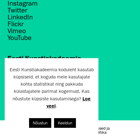
Instagram
Twitter
LinkedIn
Flickr
Vimeo
YouTube
Eesti Kunstiakadeemia
Põhja puiestee 7
Eesti Kunstiakadeemia koduleht kasutab
Tallinn 10412
küpsiseid, et koguda meie kasutajate
kohta statistikat ning pakkuda
artun@artun.ee
külastajatele parimat kogemust. Kas
+372 6267301
nõustute küpsiste kasutamisega?
Loe
veel
.
Liitu uudiskirjaga!
Nõustun
Keeldun
Kasutustingimused ja
Artun.ee 2024
privaatsuspoliitika