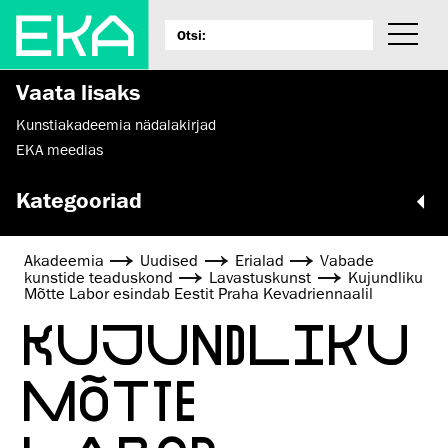
Vaata lisaks
Kunstiakadeemia nädalakirjad
EKA meedias
Kategooriad
Akadeemia
Uudised
Erialad
Vabade
kunstide teaduskond
Lavastuskunst
Kujundliku
Mõtte Labor esindab Eestit Praha Kevadriennaalil
KUJUNDLIKU
MÕTTE