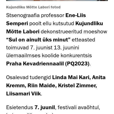
Kujundliku Mõtte Labori fotod
Stsenograafia professor
Ene-Liis
Semperi
poolt ellu kutsutud
Kujundliku
Mõtte Labori
dekonstrueeritud moeshow
“Sul on ainult üks minut”
etteasted
toimuvad 7. juunist 13. juunini
ülemaailmses koolide konkurentsis
Praha Kevadriennaalil (PQ2023)
.
Osalevad tudengid
Linda Mai Kari, Anita
Kremm, Riin Maide, Kristel Zimmer,
Liisamari Viik
.
Esietendus
7. juunil
, festivali avaõhtul,