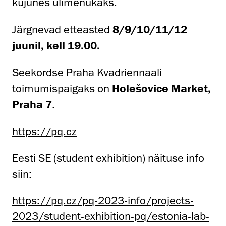
kujunes ülimenukaks.
Järgnevad etteasted
8/9/10/11/12
juunil, kell 19.00.
Seekordse Praha Kvadriennaali
toimumispaigaks on
Holešovice Market,
Praha 7
.
https://pq.cz
Eesti SE (student exhibition) näituse info
siin:
https://pq.cz/pq-2023-info/projects-
2023/student-exhibition-pq/estonia-lab-