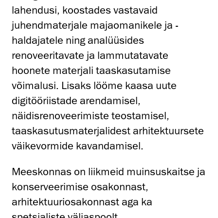
lahendusi, koostades vastavaid
juhendmaterjale majaomanikele ja -
haldajatele ning analüüsides
renoveeritavate ja lammutatavate
hoonete materjali taaskasutamise
võimalusi. Lisaks lööme kaasa uute
digitööriistade arendamisel,
näidisrenoveerimiste teostamisel,
taaskasutusmaterjalidest arhitektuursete
väikevormide kavandamisel.
Meeskonnas on liikmeid muinsuskaitse ja
konserveerimise osakonnast,
arhitektuuriosakonnast aga ka
spetsialiste väljaspoolt.