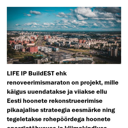
LIFE IP BuildEST ehk
renoveerimismaraton on projekt, mille
käigus uuendatakse ja viiakse ellu
Eesti hoonete rekonstrueerimise
pikaajalise strateegia eesmärke ning
tegeletakse rohepöördega hoonete
energiatõhususe ja kliimakindluse