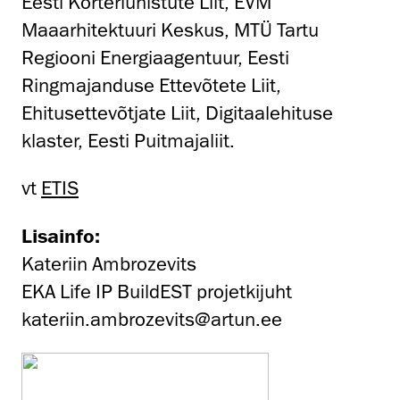
Eesti Korteriühistute Liit, EVM
Maaarhitektuuri Keskus, MTÜ Tartu
Regiooni Energiaagentuur, Eesti
Ringmajanduse Ettevõtete Liit,
Ehitusettevõtjate Liit, Digitaalehituse
klaster, Eesti Puitmajaliit.
vt
ETIS
Lisainfo:
Kateriin Ambrozevits
EKA Life IP BuildEST projetkijuht
kateriin.ambrozevits@artun.ee