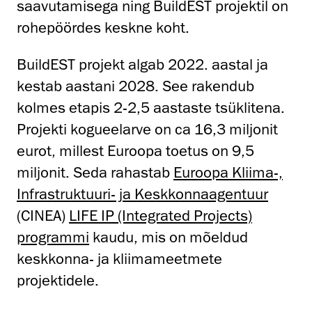
saavutamisega ning BuildEST projektil on
rohepöördes keskne koht.
BuildEST projekt algab 2022. aastal ja
kestab aastani 2028. See rakendub
kolmes etapis 2-2,5 aastaste tsüklitena.
Projekti kogueelarve on ca 16,3 miljonit
eurot, millest Euroopa toetus on 9,5
miljonit. Seda rahastab
Euroopa Kliima-,
Infrastruktuuri- ja Keskkonnaagentuur
(CINEA)
LIFE IP (Integrated Projects)
programmi
kaudu, mis on mõeldud
keskkonna- ja kliimameetmete
projektidele.