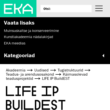
Vaata lisaks
Muinsus­kaitse ja konserveerimine
Kunstiakadeemia nädalakirjad
EKA meedias
Kategooriad
Akadeemia
Uudised
Tugistruktuurid
Teadus- ja arendusosakond
Käimasolevad
teadusprojektid
LIFE IP BuildEST
LIFE IP
BUILDEST