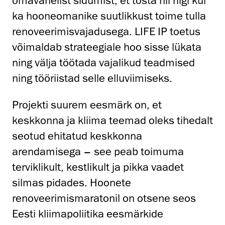
omavahelist sidumist, et tõsta nii riigi kui
ka hooneomanike suutlikkust toime tulla
renoveerimisvajadusega. LIFE IP toetus
võimaldab strateegiale hoo sisse lükata
ning välja töötada vajalikud teadmised
ning tööriistad selle elluviimiseks.
Projekti suurem eesmärk on, et
keskkonna ja kliima teemad oleks tihedalt
seotud ehitatud keskkonna
arendamisega – see peab toimuma
terviklikult, kestlikult ja pikka vaadet
silmas pidades. Hoonete
renoveerimismaratonil on otsene seos
Eesti kliimapoliitika eesmärkide