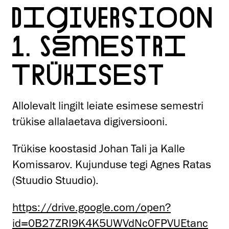
DIGIVERSIOON
1. SEMESTRI
TRÜKISEST
Allolevalt lingilt leiate esimese semestri
trükise allalaetava digiversiooni.
Trükise koostasid Johan Tali ja Kalle
Komissarov. Kujunduse tegi Agnes Ratas
(Stuudio Stuudio).
https://drive.google.com/open?
id=0B27ZRI9K4K5UWVdNc0FPVUEtanc