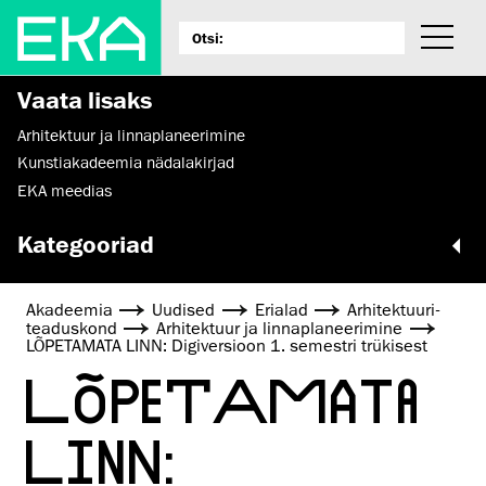
Vaata lisaks
Arhitektuur ja linnaplaneerimine
Kunstiakadeemia nädalakirjad
EKA meedias
Kategooriad
Akadeemia
Uudised
Erialad
Arhitektuuri­
teaduskond
Arhitektuur ja linnaplaneerimine
LÕPETAMATA LINN: Digiversioon 1. semestri trükisest
LÕPETAMATA
LINN: