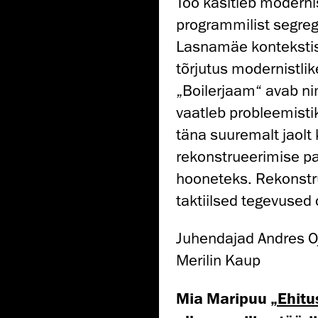
Töö käsitleb moderni
programmilist segreg
Lasnamäe kontekstis.
tõrjutus modernistlik
„Boilerjaam“ avab ni
vaatleb probleemisti
täna suuremalt jaolt
rekonstrueerimise p
hooneteks. Rekonstr
taktiilsed tegevused 
Juhendajad Andres O
Merilin Kaup
Mia Maripuu
„Ehitu