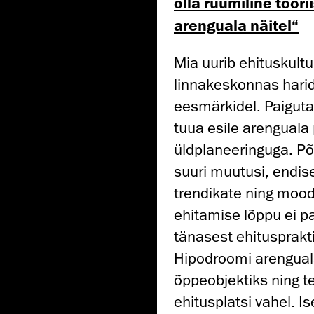
olla ruumiline töör
arenguala näitel“
Mia uurib ehituskult
linnakeskonnas haridu
eesmärkidel. Paiguta
tuua esile arenguala 
üldplaneeringuga. Põh
suuri muutusi, endis
trendikate ning mood
ehitamise lõppu ei pa
tänasest ehitusprakt
Hipodroomi arengual
õppeobjektiks ning t
ehitusplatsi vahel. I