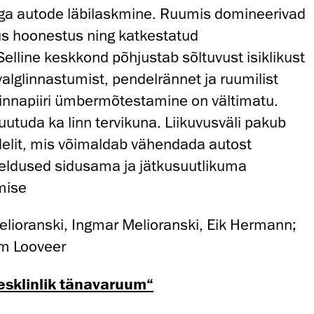
lga autode läbilaskmine. Ruumis domineerivad
us hoonestus ning katkestatud
Selline keskkond põhjustab sõltuvust isiklikust
alglinnastumist, pendelrännet ja ruumilist
a linnapiiri ümbermõtestamine on vältimatu.
uutuda ka linn tervikuna. Liikuvusväli pakub
delit, mis võimaldab vähendada autost
eeldused sidusama ja jätkusuutlikuma
mise
lioranski, Ingmar Melioranski, Eik Hermann;
m Looveer
esklinlik tänavaruum“