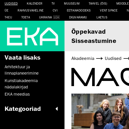
UUDISED
KALENDER
TV
MUUSEUM
TAHVEL (ÕIS)
MOODLE
ÜE
RAHVUSVAHELINE
CVI
EETIKAKOODEKS
VENT SPACE
N
T4EU
TOETA
UKRAINA
DIGIVARAMU
LAETUS
Õppekavad
Sisseastumine
Vaata lisaks
Akadeemia
Uudised
MAG
Arhitektuur ja
linnaplaneerimine
Kunstiakadeemia
nädalakirjad
EKA meedias
Kategooriad