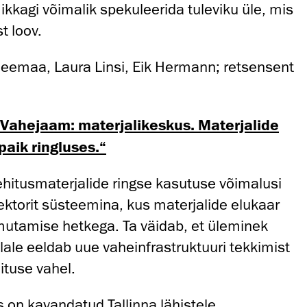
 ikkagi võimalik spekuleerida tuleviku üle, mis
t loov.
eemaa, Laura Linsi, Eik Hermann; retsensent
„Vahejaam: materjalikeskus. Materjalide
aik ringluses.“
 ehitusmaterjalide ringse kasutuse võimalusi
ektorit süsteemina, kus materjalide elukaar
utamise hetkega. Ta väidab, et üleminek
lale eeldab uue vaheinfrastruktuuri tekkimist
tuse vahel.
s on kavandatud Tallinna lähistele