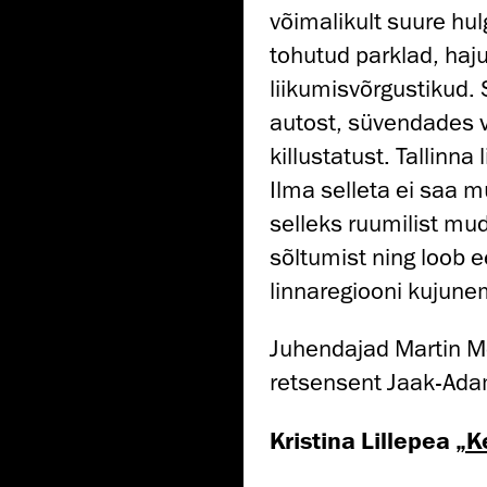
võimalikult suure hu
tohutud parklad, haj
liikumisvõrgustikud. 
autost, süvendades v
killustatust. Tallinn
Ilma selleta ei saa m
selleks ruumilist mu
sõltumist ning loob 
linnaregiooni kujune
Juhendajad Martin Me
retsensent Jaak-Ada
Kristina Lillepea
„K