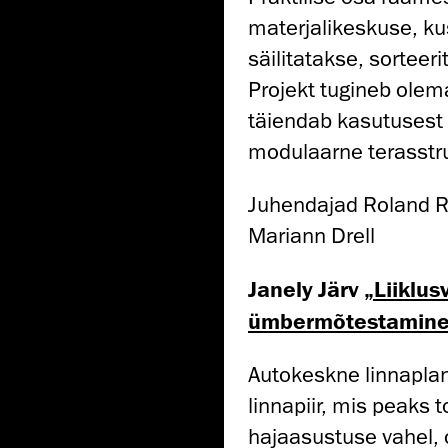
materjalikeskuse, ku
säilitatakse, sorteer
Projekt tugineb olem
täiendab kasutusest 
modulaarne terasstru
Juhendajad Roland R
Mariann Drell
Janely Järv
„Liiklus
ümbermõtestamine
Autokeskne linnapla
linnapiir, mis peaks
hajaasustuse vahel, 