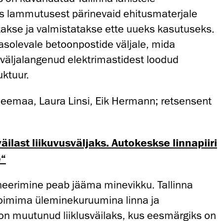
s lammutusest pärinevaid ehitusmaterjale
itakse ja valmistatakse ette uueks kasutuseks.
asolevale betoonpostide väljale, mida
väljalangenud elektrimastidest loodud
ktuur.
eemaa, Laura Linsi, Eik Hermann; retsensent
väilast liikuvusväljaks. Autokeskse linnapiiri
“
neerimine peab jääma minevikku. Tallinna
 toimima üleminekuruumina linna ja
on muutunud liiklusväilaks, kus eesmärgiks on