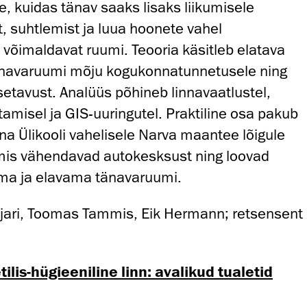
, kuidas tänav saaks lisaks liikumisele
, suhtlemist ja luua hoonete vahel
 võimaldavat ruumi. Teooria käsitleb elatava
tänavaruumi mõju kogukonnatunnetusele ning
setavust. Analüüs põhineb linnavaatlustel,
amisel ja GIS-uuringutel. Praktiline osa pakub
nna Ülikooli vahelisele Narva maantee lõigule
 mis vähendavad autokesksust ning loovad
uma ja elavama tänavaruumi.
jari, Toomas Tammis, Eik Hermann; retsensent
ilis-hügieeniline linn: avalikud tualetid