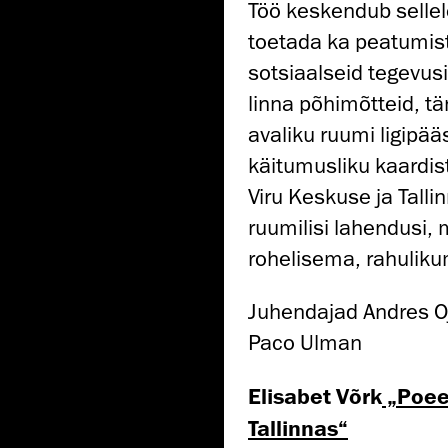
Töö keskendub sellele
toetada ka peatumist
sotsiaalseid tegevusi
linna põhimõtteid, 
avaliku ruumi ligipää
käitumusliku kaardist
Viru Keskuse ja Talli
ruumilisi lahendusi,
rohelisema, rahulik
Juhendajad Andres O
Paco Ulman
Elisabet Võrk
„Poeet
Tallinnas“