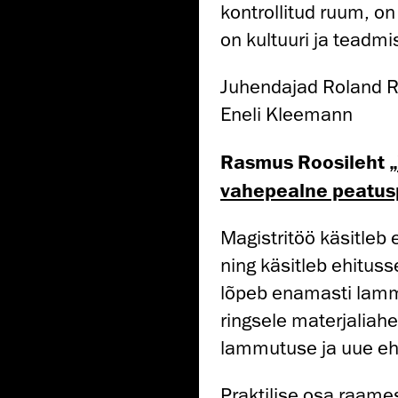
kontrollitud ruum, on
on kultuuri ja teadmis
Juhendajad Roland R
Eneli Kleemann
Rasmus Roosileht
vahepealne peatusp
Magistritöö käsitleb
ning käsitleb ehituss
lõpeb enamasti lamm
ringsele materjaliahe
lammutuse ja uue ehi
Praktilise osa raame