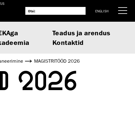
TUS
ENGLISH
EKAga
Teadus ja arendus
kadeemia
Kontaktid
laneerimine
MAGISTRITÖÖD 2026
 2026