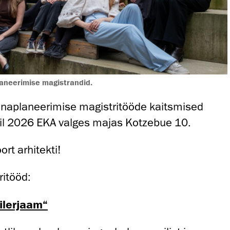
planeerimise magistrandid.
linnaplaneerimise magistritööde kaitsmised
unil 2026 EKA valges majas Kotzebue 10.
rt arhitekti!
ritööd:
ilerjaam“