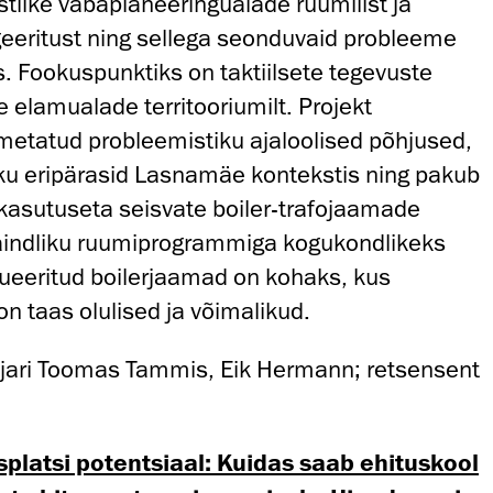
stlike vabaplaneeringualade ruumilist ja
eeritust ning sellega seonduvaid probleeme
 Fookuspunktiks on taktiilsete tegevuste
e elamualade territooriumilt. Projekt
metatud probleemistiku ajaloolised põhjused,
ku eripärasid Lasnamäe kontekstis ning pakub
 kasutuseta seisvate boiler-trafojaamade
aindliku ruumiprogrammiga kogukondlikeks
ueeritud boilerjaamad on kohaks, kus
on taas olulised ja võimalikud.
jari Toomas Tammis, Eik Hermann; retsensent
splatsi potentsiaal: Kuidas saab ehituskool