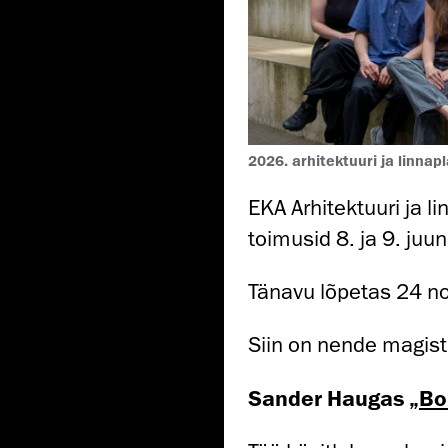
2026. arhitektuuri ja linna
EKA Arhitektuuri ja 
toimusid 8. ja 9. ju
Tänavu lõpetas 24 noo
Siin on nende magist
Sander Haugas „
Bo