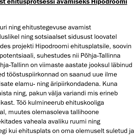
iist ehitusprotsessi avamiseks Hipodroomi
uuri ning ehitustegevuse avamist
slikel ning sotsiaalset sidusust loovatel
des projekti Hipodroomi ehitusplatsile, soovin
potentsiaali, suhestudes nii Põhja-Tallinna
ja-Tallinn on viimaste aastate jooksul läbinud
ed tööstuspiirkonnad on saanud uue ilme
sate elamu- ning äripiirkondadena. Kuna
ista ning, pakun välja variandi mis erineb
ikast. Töö kulmineerub ehituskooliga
al, muutes olemasoleva tallihoone
ekitades vaheala avaliku ruumi ning
segi kui ehitusplats on oma olemuselt suletud ja