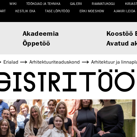
WIKI
TÖÖKOJAD JA TEHNIKA
GALERII
RAAMATUKOGU
KIRJAS
ART
KESTLIK EKA
TASE LÕPUTÖÖD
ERKI MOESHOW
AJAKIRI LEIDA
Akadeemia
Koostöö 
Õppetöö
Avatud a
Erialad
Arhitektuuri­teaduskond
Arhitektuur ja linnap
ISTRITÖÖD