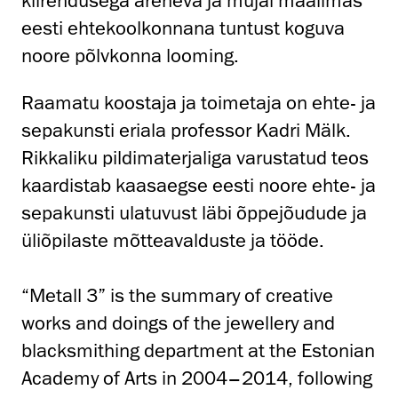
kiirendusega areneva ja mujal maailmas
eesti ehtekoolkonnana tuntust koguva
noore põlvkonna looming.
Raamatu koostaja ja toimetaja on ehte- ja
sepakunsti eriala professor Kadri Mälk.
Rikkaliku pildimaterjaliga varustatud teos
kaardistab kaasaegse eesti noore ehte- ja
sepakunsti ulatuvust läbi õppejõudude ja
üliõpilaste mõtteavalduste ja tööde.
“Metall 3” is the summary of creative
works and doings of the jewellery and
blacksmithing department at the Estonian
Academy of Arts in 2004–2014, following