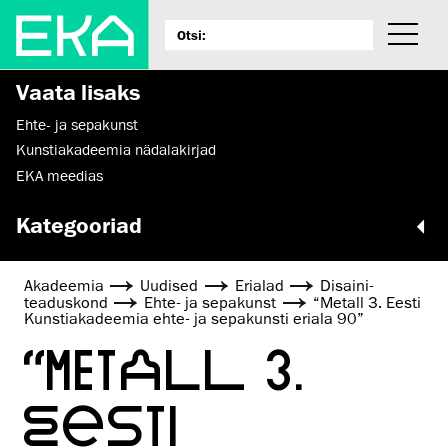
Vaata lisaks
Ehte- ja sepakunst
Kunstiakadeemia nädalakirjad
EKA meedias
Kategooriad
Akadeemia
Uudised
Erialad
Disaini­­
teaduskond
Ehte- ja sepakunst
“Metall 3. Eesti
Kunstiakadeemia ehte- ja sepakunsti eriala 90”
“METALL 3.
EESTI