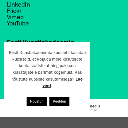
LinkedIn
Flickr
Vimeo
YouTube
Eesti Kunstiakadeemia
Põhja puiestee 7
Eesti Kunstiakadeemia koduleht kasutab
Tallinn 10412
küpsiseid, et koguda meie kasutajate
kohta statistikat ning pakkuda
artun@artun.ee
külastajatele parimat kogemust. Kas
+372 6267301
nõustute küpsiste kasutamisega?
Loe
veel
.
Liitu uudiskirjaga!
Nõustun
Keeldun
Kasutustingimused ja
Artun.ee 2024
privaatsuspoliitika