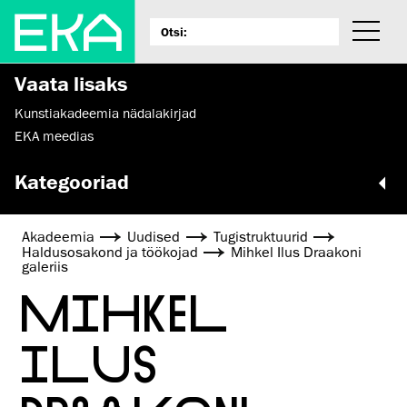
Vaata lisaks
Kunstiakadeemia nädalakirjad
EKA meedias
Kategooriad
Akadeemia
Uudised
Tugistruktuurid
Haldusosakond ja töökojad
Mihkel Ilus Draakoni
galeriis
MIHKEL
ILUS