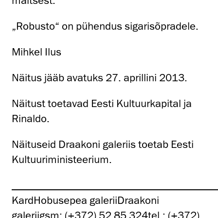
maitsest.
„Robusto“ on pühendus sigarisõpradele.
Mihkel Ilus
Näitus jääb avatuks 27. aprillini 2013.
Näitust toetavad Eesti Kultuurkapital ja
Rinaldo.
Näituseid Draakoni galeriis toetab Eesti
Kultuuriministeerium.
_______________________________________
KardHobusepea galeriiDraakoni
galeriigsm:
(+372) 52 85 324
tel.:
(+372)