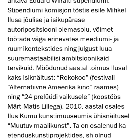
antava Eduard Wiiralti stipendiumi.
Stipendiumi komisjon tõstis esile Mihkel
Ilusa jõulise ja isikupärase
autoripositsiooni olemasolu, võimet
töötada väga erinevates meediumi- ja
ruumikontekstides ning julgust luua
suuremastaabilisi ambitsioonikaid
tervikuid. Möödunud aastal toimus Ilusal
kaks isiknäitust: “Rokokoo” (festivali
“Alternatiivne Ameerika kino” raames)
ning “24 prelüüdi vaikusele” (koostöös
Märt-Matis Lillega). 2010. aastal osales
Ilus Kumu kunstimuuseumis ühisnäitusel
“Muutuv maalikunst”. Ta on osalenud ka
etenduskunstiprojektides, sh olnud