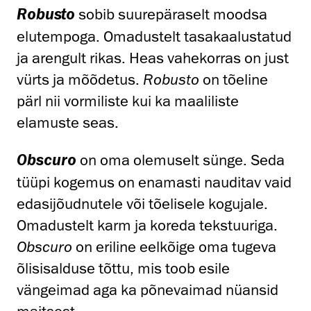
sobib suurepäraselt moodsa
Robusto
elutempoga. Omadustelt tasakaalustatud
ja arengult rikas. Heas vahekorras on just
vürts ja mõõdetus.
Robusto
on tõeline
pärl nii vormiliste kui ka maaliliste
elamuste seas.
on oma olemuselt sünge. Seda
Obscuro
tüüpi kogemus on enamasti nauditav vaid
edasijõudnutele või tõelisele kogujale.
Omadustelt karm ja koreda tekstuuriga.
Obscuro
on eriline eelkõige oma tugeva
õlisisalduse tõttu, mis toob esile
vängeimad aga ka põnevaimad nüansid