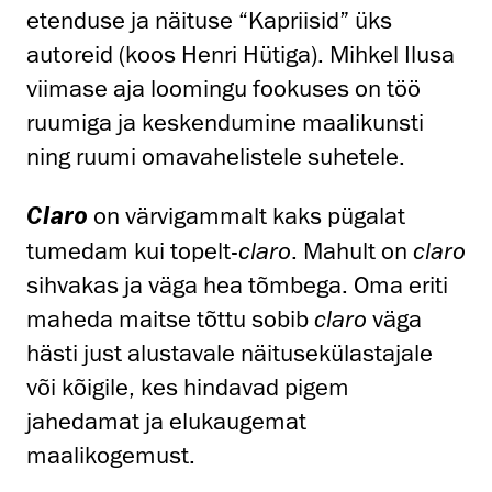
etenduse ja näituse “Kapriisid” üks
autoreid (koos Henri Hütiga). Mihkel Ilusa
viimase aja loomingu fookuses on töö
ruumiga ja keskendumine maalikunsti
ning ruumi omavahelistele suhetele.
on värvigammalt kaks pügalat
Claro
tumedam kui topelt-
claro
. Mahult on
claro
sihvakas ja väga hea tõmbega. Oma eriti
maheda maitse tõttu sobib
claro
väga
hästi just alustavale näitusekülastajale
või kõigile, kes hindavad pigem
jahedamat ja elukaugemat
maalikogemust.