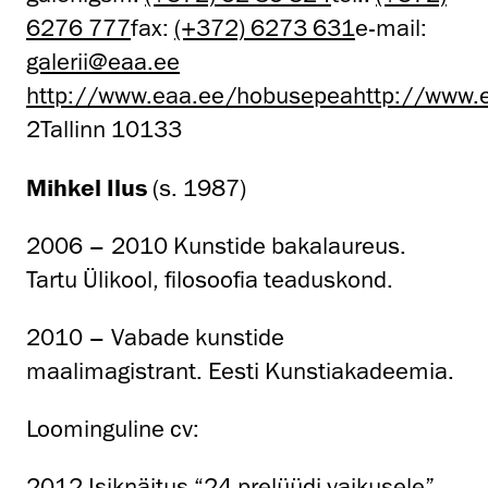
6276 777
fax:
(+372) 6273 631
e-mail:
galerii@eaa.ee
http://www.eaa.ee/hobusepea
http://www.
2Tallinn 10133
Mihkel Ilus
(s. 1987)
2006 – 2010 Kunstide bakalaureus.
Tartu Ülikool, filosoofia teaduskond.
2010 – Vabade kunstide
maalimagistrant. Eesti Kunstiakadeemia.
Loominguline cv:
2012 Isiknäitus “24 prelüüdi vaikusele”