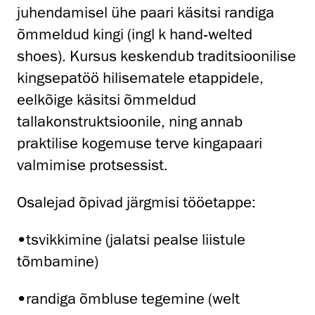
juhendamisel ühe paari käsitsi randiga
õmmeldud kingi (ingl k hand-welted
shoes). Kursus keskendub traditsioonilise
kingsepatöö hilisematele etappidele,
eelkõige käsitsi õmmeldud
tallakonstruktsioonile, ning annab
praktilise kogemuse terve kingapaari
valmimise protsessist.
Osalejad õpivad järgmisi tööetappe:
•tsvikkimine (jalatsi pealse liistule
tõmbamine)
•randiga õmbluse tegemine (welt