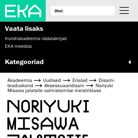
Vaata lisaks
Kunstiakadeemia nädalakirjad
EKA meedias
Kategooriad
Akadeemia
Uudised
Erialad
Disaini­­
teaduskond
Aksessuaaridisain
Noriyuki
Misawa jalatsite valmistamise meistriklass
NORIYUKI
MISAWA