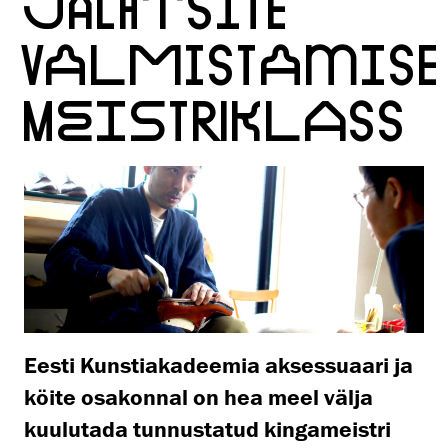
JALATSITE
VALMISTAMISE
MEISTRIKLASS
Eesti Kunstiakadeemia aksessuaari ja
köite osakonnal on hea meel välja
kuulutada tunnustatud kingameistri