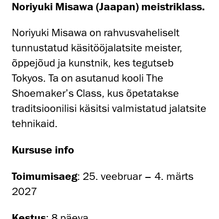
Noriyuki Misawa (Jaapan) meistriklass.
Noriyuki Misawa on rahvusvaheliselt
tunnustatud käsitööjalatsite meister,
õppejõud ja kunstnik, kes tegutseb
Tokyos. Ta on asutanud kooli The
Shoemaker’s Class, kus õpetatakse
traditsioonilisi käsitsi valmistatud jalatsite
tehnikaid.
Kursuse info
Toimumisaeg
: 25. veebruar – 4. märts
2027
Kestus
: 8 päeva